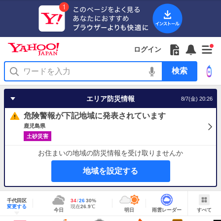
Yahoo!
Yahoo!
フ
フ
Yahoo!
お
サ
Yahoo!
新
JAPAN
ログイン
JAPAN
ォ
ォ
JAPAN
知
イ
JAPAN
着
ア
ロ
ロ
か
ら
ド
ID
Yahoo!
着
プ
ー
ー
ら
せ
メ
で
検
せ
リ
を
の
一
ニ
ロ
索
替
を
開
お
覧
ュ
グ
え
使
く
知
を
ー
イ
テ
う
エリア防災情報
8/7(金) 20:26
ら
開
を
ン
ー
せ
く
開
マ
危険警報が下記地域に発表されています
く
あ
り
鹿児島県
土砂災害
お住まいの地域の防災情報を受け取りませんか
地域を設定する
地
域
千代田区
最
34
最
降
26
30
%
情
明
雨
す
今
変更する
高
低
水
現
現在
26.9
℃
報
今日
明日
雨雲レーダー
すべて
日
雲
べ
日
気
気
確
在
の
レ
て
の
温
温
率
気
Yahoo!
天
ー