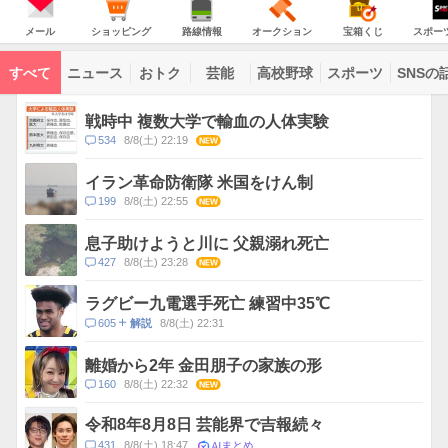
JAPAN
天
温
気
ダ
の
気
ー
メ
シ
路
オ
宝
ス
主
ー
ョ
線
ー
箱
ポ
メール
ショッピング
路線情報
オークション
宝箱くじ
スポー
な
ル
ッ
情
ク
く
ー
サ
ピ
報
シ
じ
ツ
ー
コ
ン
ョ
ナ
ビ
すべて
ニュース
おトク
芸能
高校野球
スポーツ
SNSの
グ
ン
ビ
ン
ス
テ
ト
ン
ピ
戦時中 複数大学で輸血の人体実験
ツ
ッ
一
コ
534
8/8(土) 22:19
NEW
ク
覧
メ
ス
ン
イラン革命防衛隊 米国をけん制
ト
コ
199
8/8(土) 22:55
NEW
数
メ
ン
息子助けようと川に 父親溺れ死亡
ト
コ
427
8/8(土) 23:28
NEW
数
メ
ン
ラグビー九電選手死亡 練習中35℃
ト
コ
605
8/8(土) 22:31
解説
数
メ
ン
離婚から2年 金田朋子の家族の形
ト
コ
160
8/8(土) 22:32
NEW
数
メ
ン
令和8年8月8日 芸能界で吉報続々
ト
AIまとめ
コ
431
8/8(土) 18:47