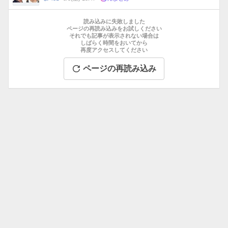
数
メ
お
ン
す
読み込みに失敗しました
ト
す
ページの再読み込みをお試しください
数
それでも記事が表示されない場合は
め
しばらく時間をおいてから
記
再度アクセスしてください
事
ページの再読み込み