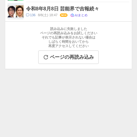
メ
ン
令和8年8月8日 芸能界で吉報続々
ト
AIまとめ
コ
136
8/8(土) 18:47
NEW
数
メ
お
ン
す
読み込みに失敗しました
ト
す
ページの再読み込みをお試しください
数
それでも記事が表示されない場合は
め
しばらく時間をおいてから
記
再度アクセスしてください
事
ページの再読み込み