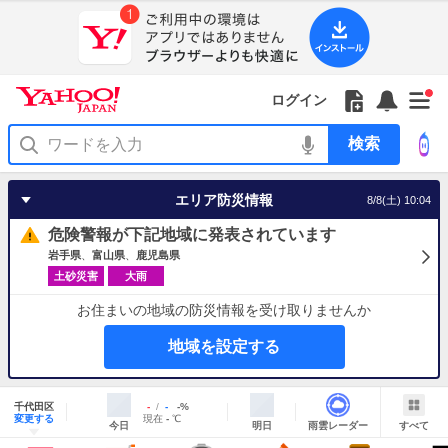
Yahoo!
Yahoo!
フ
フ
Yahoo!
お
サ
Yahoo!
新
JAPAN
ログイン
JAPAN
ォ
ォ
JAPAN
知
イ
JAPAN
着
ア
ロ
ロ
か
ら
ド
ID
Yahoo!
着
プ
ー
ー
ら
せ
メ
で
検
せ
リ
を
の
一
ニ
ロ
索
替
を
開
お
覧
ュ
グ
え
使
く
知
を
ー
イ
テ
う
エリア防災情報
8/8(土) 10:04
ら
開
を
ン
ー
せ
く
開
マ
危険警報が下記地域に発表されています
く
あ
り
岩手県
富山県
鹿児島県
土砂災害
大雨
お住まいの地域の防災情報を受け取りませんか
地域を設定する
地
域
千代田区
最
最
降
-
-
-
%
情
明
雨
す
今
変更する
高
低
水
現
現在
-
℃
報
今日
明日
雨雲レーダー
すべて
日
雲
べ
日
気
気
確
在
の
レ
て
の
温
温
率
気
Yahoo!
天
ー