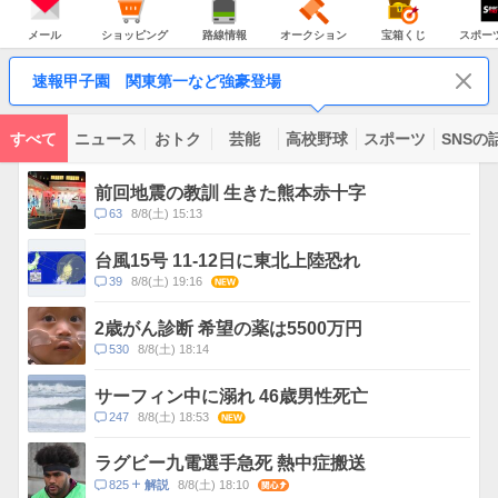
JAPAN
天
温
気
ダ
の
気
ー
メ
シ
路
オ
宝
ス
主
ー
ョ
線
ー
箱
ポ
メール
ショッピング
路線情報
オークション
宝箱くじ
スポー
な
ル
ッ
情
ク
く
ー
サ
ピ
報
シ
じ
ツ
ー
コ
ン
ョ
ナ
ビ
速報甲子園 関東第一など強豪登場
グ
ン
ビ
ン
ス
テ
ン
ツ
すべて
ニュース
おトク
芸能
高校野球
スポーツ
SNSの
一
ト
覧
ピ
前回地震の教訓 生きた熊本赤十字
ッ
コ
63
8/8(土) 15:13
ク
メ
ス
ン
台風15号 11-12日に東北上陸恐れ
ト
コ
39
8/8(土) 19:16
NEW
数
メ
ン
2歳がん診断 希望の薬は5500万円
ト
コ
530
8/8(土) 18:14
数
メ
ン
サーフィン中に溺れ 46歳男性死亡
ト
コ
247
8/8(土) 18:53
NEW
数
メ
ン
ラグビー九電選手急死 熱中症搬送
ト
コ
825
8/8(土) 18:10
関心
解説
数