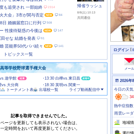
帰省ラッシュ
度も追突され 一部始終
2314
8/8(土) 10:13
火大会」3市が関与否定
84
共同通信
月8日 婚姻届窓口に行列
508
ー 性接待疑惑の今後は
147
あ
な
冨田せな 結婚を発表
61
た
婚 芸能界50代パパ続々
141
の
個
ログイン
人
ス
トピックス一覧
に
テ
関
ー
わ
国高等学校野球選手権大会
メー
タ
る
情
ス
田vs.遊学館
13:30 白樺vs.東日昌
報
本
2026年
日
文理vs.大分商
18:30 英明vs.関東一
今
の
今日
の天気
果
トーナメント表
出場校一覧
ライブ動画配信中
日
天
明
34
気
日
、
の
熱中症指数
運
天
行
気
雨雲レーダ
情
記事を取得できませんでした。
報
地域情
ページを更新しても表示されない場合は、
一定時間をおいて再度更新してください。
運行情