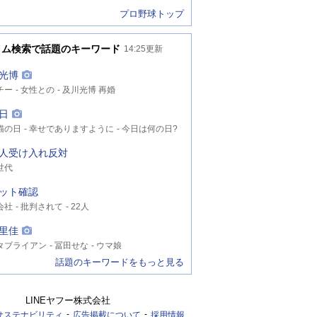
プロ野球トップ
イム検索で話題のキーワード
14:25
更新
光博
チー
女性との
及川光博 再婚
日
猫の日
幸せでありますように
今日は何の日?
人受け入れ反対
世代
ット確認
会社
批判されて
22人
里佳
タブライアン
冨田せな
ウマ娘
話題のキーワードをもっと見る
LINEヤフー株式会社
サステナビリティ
広告掲載について
採用情報