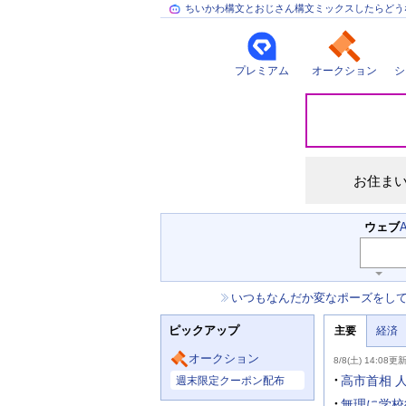
ちいかわ構文とおじさん構文ミックスしたらどう
プレミアム
オークション
シ
災
害
情
報
お住ま
検
ウェブ
索
キ
ー
お
いつもなんだか変なポーズをし
ワ
知
ー
ニ
ら
ド
ピックアップ
主要
経済
ュ
せ
入
ー
力
主
ス
オークション
8/8(土) 14:08更
補
要
主
助
ニ
高市首相 
週末限定クーポン配布
な
を
ュ
サ
開
ー
無理に学校