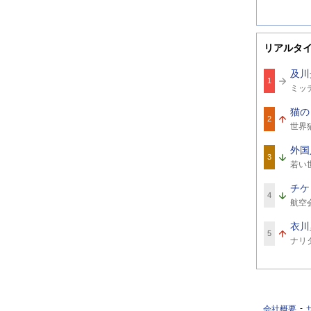
リアルタ
及川
1
関
ミッ
連
ワ
猫の
ー
2
関
ド
世界
連
ワ
外国
ー
3
関
ド
若い
連
ワ
チケ
ー
4
関
ド
航空
連
ワ
衣川
ー
5
関
ド
ナリ
連
ワ
ー
ド
会社概要