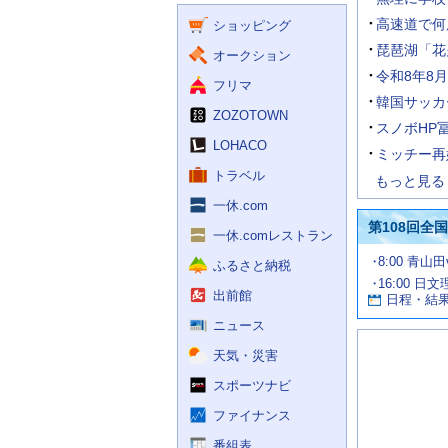
く
ー
ス
高速道で何
ショッピング
ビ
ス
琵琶湖「花
オークション
令和8年8
フリマ
韓国サッカ
ZOZOTOWN
スノボHP
LOHACO
ミッチー再
トラベル
もっと見る
一休.com
第108回全
一休.comレストラン
試
8:00 青山
ふるさと納税
合
16:00 日
お
情
出前館
日程・結
報
す
す
ニュース
め
天気・災害
の
記
スポーツナビ
事
ファイナンス
番組表