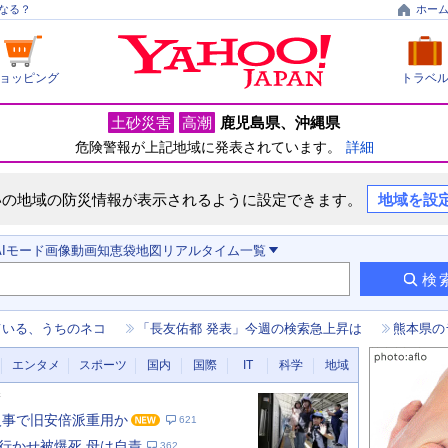
なる？
ホー
ョッピング
トラベ
土砂災害
高潮
鹿児島県
沖縄県
危険警報が上記地域に発表されています。
詳細
いの地域の防災情報が表示されるように設定できます。
地域を設
AIモード
画像
動画
知恵袋
地図
リアルタイム
一覧
検
ている、うちのネコ
「長友佑都 発表」今週の検索急上昇は
熊本県の
エンタメ
スポーツ
国内
国際
IT
科学
地域
新
人事で旧安倍派重用か
621
行かせ被爆死 母は自責
362