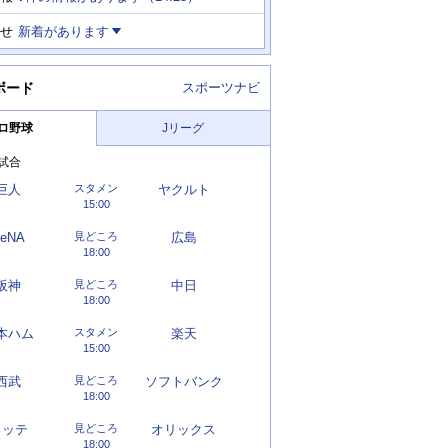
せ
新着があります
ボード
スポーツナビ
ロ野球
Jリーグ
試合
巨人
スタメン
ヤクルト
15:00
eNA
見どころ
広島
18:00
阪神
見どころ
中日
18:00
本ハム
スタメン
楽天
15:00
西武
見どころ
ソフトバンク
18:00
ロッテ
見どころ
オリックス
18:00