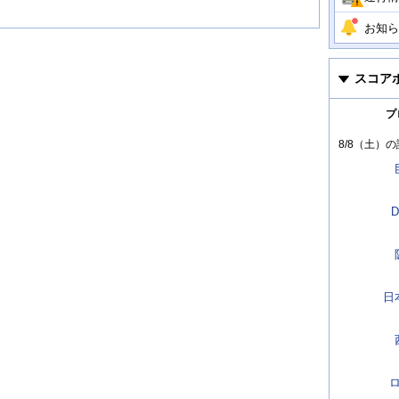
お知ら
スコア
プ
8/8（土）
の
D
日