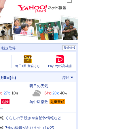
ID新規取得
登録情報
PayPay残高確認
ル
毎日1回 宝箱くじ
8月8日(土)
港区
明日
の天気
27
10
34
26
40
℃
℃
%
℃
℃
%
熱中症指数
危険
厳重警戒
ー
くらしの手続きや自治体情報など
報
7
件の情報があります（
14:25
）
報