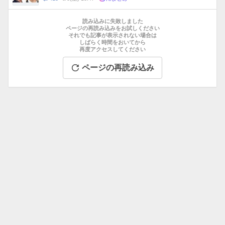
数
メ
お
ン
す
読み込みに失敗しました
ト
す
ページの再読み込みをお試しください
数
それでも記事が表示されない場合は
め
しばらく時間をおいてから
記
再度アクセスしてください
事
ページの再読み込み