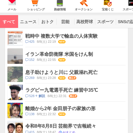
JAPAN
天
温
気
ダ
の
気
ー
メ
シ
路
オ
宝
ス
主
ー
ョ
線
ー
箱
ポ
メール
ショッピング
路線情報
オークション
宝箱くじ
スポー
な
ル
ッ
情
ク
く
ー
サ
ピ
報
シ
じ
ツ
ー
コ
ン
ョ
ナ
ビ
すべて
ニュース
おトク
芸能
高校野球
スポーツ
SNSの
グ
ン
ビ
ン
ス
テ
ト
ン
ピ
戦時中 複数大学で輸血の人体実験
ツ
ッ
一
コ
425
8/8(土) 22:19
NEW
ク
覧
メ
ス
ン
イラン革命防衛隊 米国をけん制
ト
コ
152
8/8(土) 22:55
NEW
数
メ
ン
息子助けようと川に 父親溺れ死亡
ト
コ
269
8/8(土) 23:28
NEW
関心
数
メ
ン
ラグビー九電選手死亡 練習中35℃
ト
コ
528
8/8(土) 22:31
関心
解説
数
メ
ン
離婚から2年 金田朋子の家族の形
ト
コ
138
8/8(土) 22:32
NEW
数
メ
ン
令和8年8月8日 芸能界で吉報続々
ト
AIまとめ
コ
415
8/8(土) 18:47