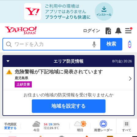
Yahoo!
Yahoo!
フ
フ
Yahoo!
お
サ
Yahoo!
新
JAPAN
ログイン
JAPAN
ォ
ォ
JAPAN
知
イ
JAPAN
着
ア
ロ
ロ
か
ら
ド
ID
Yahoo!
着
プ
ー
ー
ら
せ
メ
で
検
せ
リ
を
の
一
ニ
ロ
索
替
を
開
お
覧
ュ
グ
え
使
く
知
を
ー
イ
テ
う
エリア防災情報
8/7(金) 20:26
ら
開
を
ン
ー
せ
く
開
マ
危険警報が下記地域に発表されています
く
あ
り
鹿児島県
土砂災害
お住まいの地域の防災情報を受け取りませんか
地域を設定する
地
域
千代田区
最
34
最
降
26
30
%
情
明
雨
す
今
変更する
高
低
水
現
現在
26.5
℃
報
今日
明日
雨雲レーダー
すべて
日
雲
べ
日
気
気
確
在
の
レ
て
の
温
温
率
気
Yahoo!
天
ー