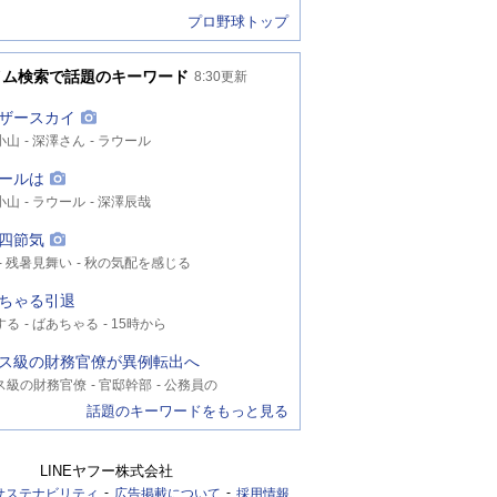
プロ野球トップ
イム検索で話題のキーワード
8:30
更新
ザースカイ
小山
深澤さん
ラウール
ールは
小山
ラウール
深澤辰哉
四節気
残暑見舞い
秋の気配を感じる
ちゃる引退
する
ばあちゃる
15時から
ス級の財務官僚が異例転出へ
ス級の財務官僚
官邸幹部
公務員の
話題のキーワードをもっと見る
LINEヤフー株式会社
サステナビリティ
広告掲載について
採用情報