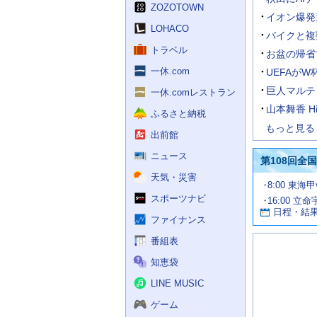
く
ZOZOTOWN
ス
イオン爆発
LOHACO
バイクと複
トラベル
お盆の帰省
一休.com
UEFAが
巨人マルテ
一休.comレストラン
山本舞香 H
ふるさと納税
もっと見る
出前館
ニュース
第108回全
天気・災害
試
8:00 東海
合
スポーツナビ
16:00 立命
お
情
日程・結
報
す
ファイナンス
す
番組表
め
の
知恵袋
記
事
LINE MUSIC
ゲーム