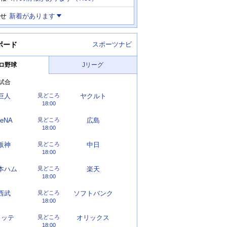
せ
新着があります
ボード
スポーツナビ
ロ野球
Jリーグ
試合
巨人
見どころ
ヤクルト
18:00
eNA
見どころ
広島
18:00
阪神
見どころ
中日
18:00
本ハム
見どころ
楽天
18:00
西武
見どころ
ソフトバンク
18:00
ロッテ
見どころ
オリックス
18:00