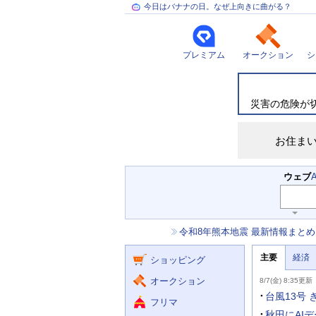
今日はバナナの日。なぜ上向きに曲がる？
プレミアム
オークション
シ
災
害
情
災害の危険が
報
お住ま
検
ウェブ
索
主
キ
ー
な
お
令和8年熊本地震 最新情報まとめ
ワ
サ
知
ー
ー
ニ
ら
ド
主要
経済
ュ
ショッピング
せ
ビ
入
ー
力
主
ス
ス
オークション
8/7(金) 8:35更新
補
要
助
ニ
台風13号
フリマ
を
ュ
開
ー
秋田にAI