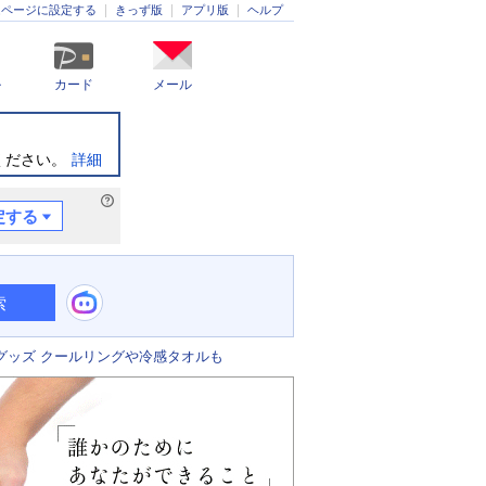
きっず版
アプリ版
ヘルプ
ムページに設定する
ル
カード
メール
ください。
詳細
定する
索
グッズ クールリングや冷感タオルも