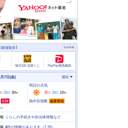
ID新規取得
登録情報
PayPay残高確認
ル
毎日1回 宝箱くじ
8月7日(金)
港区
明日
の天気
26
30
35
26
10
℃
℃
%
℃
℃
%
熱中症指数
危険
厳重警戒
ー
くらしの手続きや自治体情報など
報
4
件の情報があります（
7:30
）
報