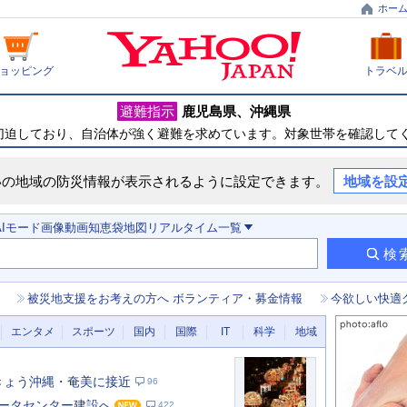
ホー
ョッピング
トラベ
避難指示
鹿児島県
沖縄県
切迫しており、自治体が強く避難を求めています。対象世帯を確認して
いの地域の防災情報が表示されるように設定できます。
地域を設
AIモード
画像
動画
知恵袋
地図
リアルタイム
一覧
検
被災地支援をお考えの方へ ボランティア・募金情報
今欲しい快適
エンタメ
スポーツ
国内
国際
IT
科学
地域
 きょう沖縄・奄美に接近
96
データセンター建設へ
422