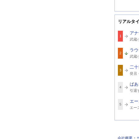
リアルタ
アナ
1
関
武蔵
連
ワ
ラウ
ー
2
関
ド
武蔵
連
ワ
二十
ー
3
関
ド
癸丑
連
ワ
ばあ
ー
4
関
ド
引退
連
ワ
エー
ー
5
関
ド
エー
連
ワ
ー
ド
会社概要