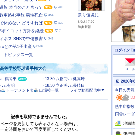
遺族 本当のこと言って
490
祭り佳境に
数車絡む事故 男性死亡
354
8/6(木) 7:20
で休めない どうすれば
432
陸奥新報
W杯ボイコット方針を継続
7
あ
な
ィネス SNSで中傷被害
543
た
iroとの第1子出産
349
の
個
ログイン
人
ス
トピックス一覧
に
テ
関
ー
わ
国高等学校野球選手権大会
メー
タ
る
情
ス
甲vs.鶴岡東
13:30 八幡商vs.健高崎
報
本
2026年
日
宇vs.有明
18:30 立正淞vs.長崎日
今
の
今日
の天気
果
トーナメント表
出場校一覧
ライブ動画配信中
日
天
明
33
気
日
、
の
熱中症指数
運
天
行
気
雨雲レーダ
情
記事を取得できませんでした。
報
地域情
ページを更新しても表示されない場合は、
一定時間をおいて再度更新してください。
運行情