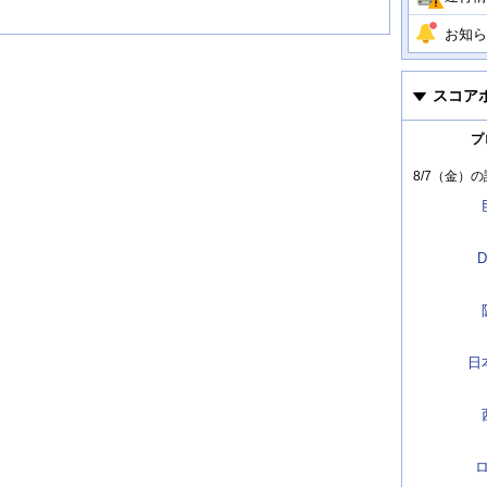
お知ら
スコア
プ
8/7（金）
の
D
日