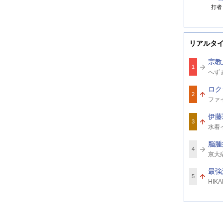
打者
リアルタ
宗教
1
関
へず
連
ワ
ロク
ー
2
関
ド
ファ
連
ワ
伊藤
ー
3
関
ド
水着
連
ワ
脳腫
ー
4
関
ド
京大
連
ワ
最強
ー
5
関
ド
HIK
連
ワ
ー
ド