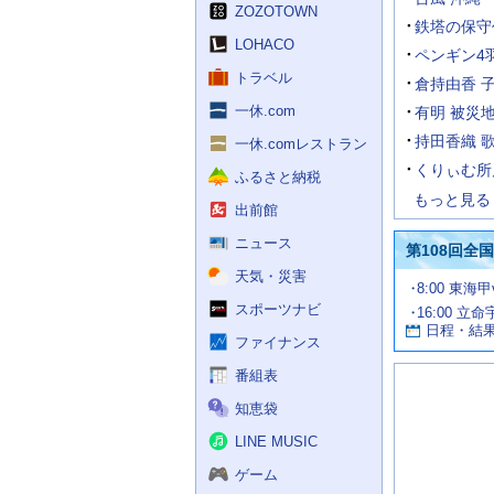
く
ZOZOTOWN
ス
鉄塔の保守
LOHACO
ペンギン4
トラベル
倉持由香 
一休.com
有明 被災
持田香織 
一休.comレストラン
くりぃむ所
ふるさと納税
もっと見る
出前館
ニュース
第108回全
天気・災害
試
8:00 東海
合
スポーツナビ
16:00 立命
お
情
日程・結
報
す
ファイナンス
す
番組表
め
の
知恵袋
記
事
LINE MUSIC
ゲーム