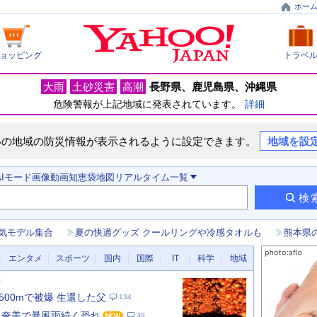
ホー
ョッピング
トラベ
大雨
土砂災害
高潮
長野県
鹿児島県
沖縄県
危険警報が上記地域に発表されています。
詳細
いの地域の防災情報が表示されるように設定できます。
地域を設
AIモード
画像
動画
知恵袋
地図
リアルタイム
一覧
検
気モデル集合
夏の快適グッズ クールリングや冷感タオルも
熊本県
エンタメ
スポーツ
国内
国際
IT
科学
地域
新
500mで被爆 生還した父
134
・奄美で暴風雨続く恐れ
39