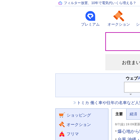
フィルター放置、10年で電気代いくら増える？
プレミアム
オークション
シ
災
害
情
報
お住ま
検
ウェブ
索
主
キ
ー
な
お
トミカ 働く車や往年の名車など人
ワ
サ
知
ー
ー
ニ
ら
ド
主要
経済
ュ
ショッピング
せ
ビ
入
ー
力
主
ス
ス
オークション
8/7(金) 19:09更
補
要
助
ニ
爆心地から
フリマ
を
ュ
開
ー
台風 沖縄