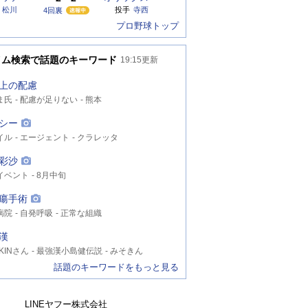
松川
投手
寺西
4回裏
プロ野球トップ
イム検索で話題のキーワード
19:15
更新
上の配慮
ま氏
配慮が足りない
熊本
シー
イル
エージェント
クラレッタ
彩沙
イベント
8月中旬
瘍手術
病院
自発呼吸
正常な組織
漢
AKINさん
最強漢小島健伝説
みそきん
話題のキーワードをもっと見る
LINEヤフー株式会社