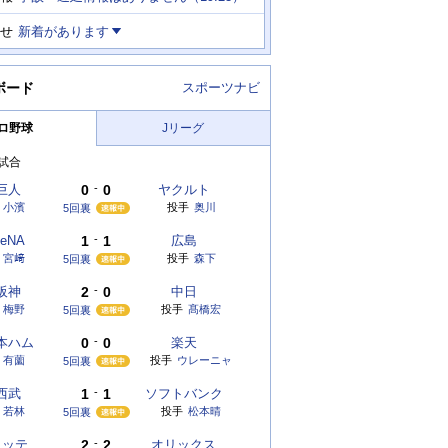
せ
新着があります
ボード
スポーツナビ
ロ野球
Jリーグ
試合
巨人
0
-
0
ヤクルト
小濱
投手
奥川
5回裏
eNA
1
-
1
広島
宮﨑
投手
森下
5回裏
阪神
2
-
0
中日
梅野
投手
髙橋宏
5回裏
本ハム
0
-
0
楽天
有薗
投手
ウレーニャ
5回裏
西武
1
-
1
ソフトバンク
若林
投手
松本晴
5回裏
ロッテ
2
-
2
オリックス