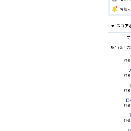
お知ら
スコア
プ
8/7（金）
の
打者
D
打者
打者
日
打者
打者