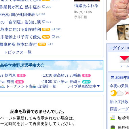
情緒あふれる
作業員が死亡 熱中症か
239
8/7(金) 14:05
羽死ぬ 園が死因発表
161
宇部日報
子の「自閉症」告知に涙
491
地熊本に届ける劇的勝利
392
あ
な
歌手活動より子育て優先
107
た
属事務所 熊本に寄付
7
の
個
ログイン
人
ス
トピックス一覧
に
テ
関
ー
わ
国高等学校野球選手権大会
メー
タ
る
情
ス
甲vs.鶴岡東
13:30 健高崎vs.八幡商
報
本
2026年
日
宇vs.有明
18:30 立正淞vs.長崎日
今
の
今夜
の天気
果
トーナメント表
出場校一覧
ライブ動画配信中
日
天
明
34
気
日
、
の
熱中症指数
運
天
行
気
雨雲レーダ
情
記事を取得できませんでした。
報
地域情
ページを更新しても表示されない場合は、
一定時間をおいて再度更新してください。
運行情