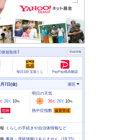
ID新規取得
登録情報
PayPay残高確認
ル
毎日1回 宝箱くじ
8月7日(金)
港区
明日
の天気
26
10
35
26
10
℃
℃
%
℃
℃
%
熱中症指数
危険
厳重警戒
ー
くらしの手続きや自治体情報など
報
事故・遅延情報はありません（19:23）
報