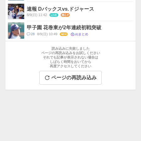
メ
ン
速報 Dバックスvs.ドジャース
ト
8/9(日) 11:42
LIVE
関心
数
甲子園 花巻東が2年連続初戦突破
AIまとめ
コ
28
8/9(日) 10:49
NEW
メ
お
ン
す
読み込みに失敗しました
ト
す
ページの再読み込みをお試しください
数
それでも記事が表示されない場合は
め
しばらく時間をおいてから
記
再度アクセスしてください
事
ページの再読み込み