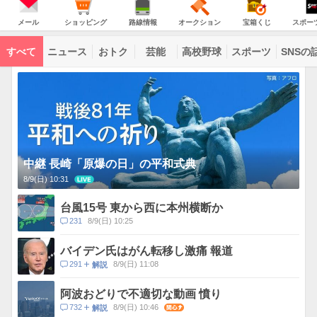
意
JAPAN
天
気
ダ
報
の
気
ー
メ
シ
路
オ
宝
ス
が
主
ー
ョ
線
ー
箱
ポ
メール
ショッピング
路線情報
オークション
宝箱くじ
スポー
な
出
ル
ッ
情
ク
く
ー
サ
て
ピ
報
シ
じ
ツ
ー
コ
い
ン
ョ
ナ
ビ
すべて
ニュース
おトク
芸能
高校野球
スポーツ
SNSの
グ
ン
ビ
ン
ま
ス
す
テ
ト
ン
ピ
ツ
ッ
一
ク
覧
ス
中継 長崎「原爆の日」の平和式典
8/9(日) 10:31
LIVE
台風15号 東から西に本州横断か
コ
231
8/9(日) 10:25
メ
ン
バイデン氏はがん転移し激痛 報道
ト
コ
291
8/9(日) 11:08
解説
数
メ
ン
阿波おどりで不適切な動画 憤り
ト
コ
732
8/9(日) 10:46
関心
解説
数