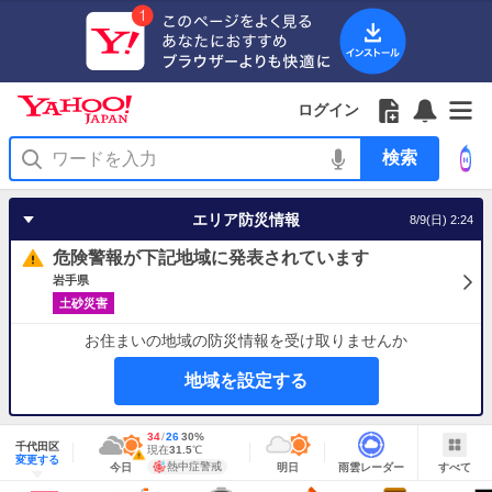
Yahoo!
Yahoo!
フ
フ
Yahoo!
お
サ
Yahoo!
JAPAN
ログイン
JAPAN
ォ
ォ
JAPAN
知
イ
JAPAN
ア
ロ
ロ
か
ら
ド
ID
Yahoo!
プ
ー
ー
ら
せ
メ
で
検
リ
を
の
一
ニ
ロ
索
を
開
お
覧
ュ
グ
使
く
知
を
ー
イ
う
エリア防災情報
8/9(日) 2:24
ら
開
を
ン
せ
く
開
危険警報が下記地域に発表されています
く
岩手県
土砂災害
お住まいの地域の防災情報を受け取りませんか
地域を設定する
地
最
34
最
降
26
30
%
域
千代田区
高
低
水
現
現在
31.5
℃
情
警
明
雨
す
今
変更する
気
気
確
在
報
報・
熱中症警戒
今日
明日
雨雲レーダー
すべて
日
雲
べ
日
温
温
率
気
注
の
レ
て
の
Yahoo!
温
天
ー