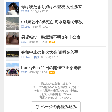
メ
ス
ン
母は寝たきり娘は不登校 女性孤立
ト
コ
215
8/10(月) 17:30
数
メ
ン
中1姉と小3弟死亡 海水浴場で事故
ト
コ
1369
8/10(月) 17:27
数
メ
ン
男児転び一時意識不明 1年非公表
ト
コ
50
8/10(月) 19:08
NEW
数
メ
ン
突如中止の花火大会 資料を入手
ト
コ
1147
8/10(月) 17:01
解説
数
メ
ン
LuckyFes 11日の開催中止を発表
ト
コ
55
8/10(月) 19:06
NEW
数
メ
お
ン
す
読み込みに失敗しました
ト
す
ページの再読み込みをお試しください
数
それでも記事が表示されない場合は
め
しばらく時間をおいてから
記
再度アクセスしてください
事
ページの再読み込み