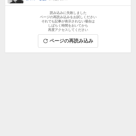
数
メ
お
ン
す
読み込みに失敗しました
ト
す
ページの再読み込みをお試しください
数
それでも記事が表示されない場合は
め
しばらく時間をおいてから
記
再度アクセスしてください
事
ページの再読み込み