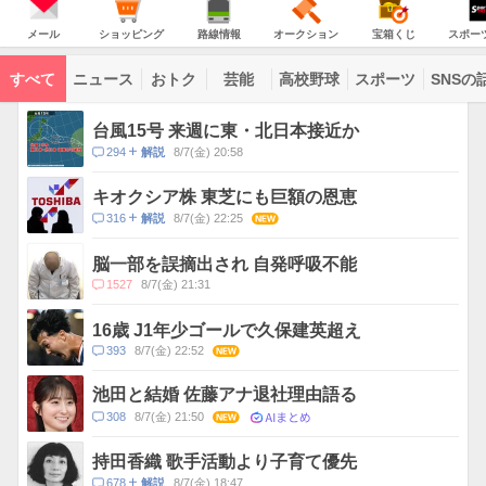
JAPAN
天
温
気
ダ
の
気
ー
メ
シ
路
オ
宝
ス
主
ー
ョ
線
ー
箱
ポ
メール
ショッピング
路線情報
オークション
宝箱くじ
スポー
な
ル
ッ
情
ク
く
ー
サ
ピ
報
シ
じ
ツ
ー
コ
ン
ョ
ナ
ビ
すべて
ニュース
おトク
芸能
高校野球
スポーツ
SNSの
グ
ン
ビ
ン
ス
テ
ト
ン
ピ
台風15号 来週に東・北日本接近か
ツ
ッ
一
コ
294
8/7(金) 20:58
解説
ク
覧
メ
ス
ン
キオクシア株 東芝にも巨額の恩恵
ト
コ
316
8/7(金) 22:25
NEW
解説
数
メ
ン
脳一部を誤摘出され 自発呼吸不能
ト
コ
1527
8/7(金) 21:31
数
メ
ン
16歳 J1年少ゴールで久保建英超え
ト
コ
393
8/7(金) 22:52
NEW
数
メ
ン
池田と結婚 佐藤アナ退社理由語る
ト
AIまとめ
コ
308
8/7(金) 21:50
NEW
数
メ
ン
持田香織 歌手活動より子育て優先
ト
コ
678
8/7(金) 18:47
解説