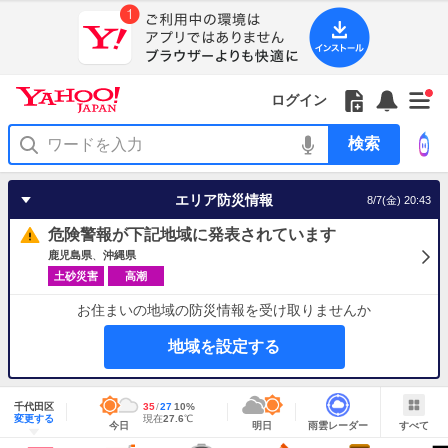
Yahoo!
Yahoo!
フ
フ
Yahoo!
お
サ
Yahoo!
新
JAPAN
ログイン
JAPAN
ォ
ォ
JAPAN
知
イ
JAPAN
着
ア
ロ
ロ
か
ら
ド
ID
Yahoo!
着
プ
ー
ー
ら
せ
メ
で
検
せ
リ
を
の
一
ニ
ロ
索
替
を
開
お
覧
ュ
グ
え
使
く
知
を
ー
イ
テ
う
エリア防災情報
8/7(金) 20:43
ら
開
を
ン
ー
せ
く
開
マ
危険警報が下記地域に発表されています
く
あ
り
鹿児島県
沖縄県
土砂災害
高潮
お住まいの地域の防災情報を受け取りませんか
地域を設定する
地
域
千代田区
最
35
最
降
27
10
%
情
明
雨
す
今
変更する
高
低
水
現
現在
27.6
℃
報
今日
明日
雨雲レーダー
すべて
日
雲
べ
日
気
気
確
在
の
レ
て
の
温
温
率
気
Yahoo!
天
ー