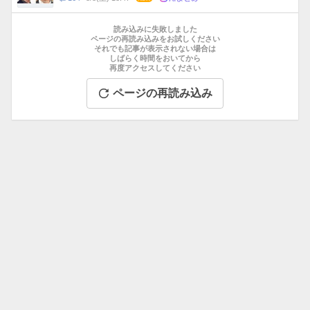
数
メ
お
ン
す
読み込みに失敗しました
ト
す
ページの再読み込みをお試しください
数
それでも記事が表示されない場合は
め
しばらく時間をおいてから
記
再度アクセスしてください
事
ページの再読み込み