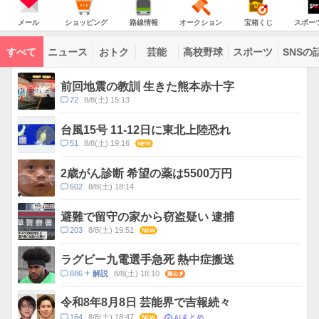
JAPAN
天
温
気
ダ
の
気
ー
メ
シ
路
オ
宝
ス
主
ー
ョ
線
ー
箱
ポ
メール
ショッピング
路線情報
オークション
宝箱くじ
スポー
な
ル
ッ
情
ク
く
ー
サ
ピ
報
シ
じ
ツ
ー
コ
ン
ョ
ナ
ビ
すべて
ニュース
おトク
芸能
高校野球
スポーツ
SNSの
グ
ン
ビ
ン
ス
テ
ト
ン
ピ
前回地震の教訓 生きた熊本赤十字
ツ
ッ
一
コ
72
8/8(土) 15:13
ク
覧
メ
ス
ン
台風15号 11-12日に東北上陸恐れ
ト
コ
51
8/8(土) 19:16
NEW
数
メ
ン
2歳がん診断 希望の薬は5500万円
ト
コ
602
8/8(土) 18:14
数
メ
ン
避難で留守の家から窃盗疑い 逮捕
ト
コ
203
8/8(土) 19:51
NEW
数
メ
ン
ラグビー九電選手急死 熱中症搬送
ト
コ
886
8/8(土) 18:10
関心
解説
数
メ
ン
令和8年8月8日 芸能界で吉報続々
ト
AIまとめ
コ
164
8/8(土) 18:47
NEW