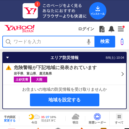
Yahoo!
Yahoo!
フ
フ
Yahoo!
お
サ
Yahoo!
新
JAPAN
ログイン
JAPAN
ォ
ォ
JAPAN
知
イ
JAPAN
着
ア
ロ
ロ
か
ら
ド
ID
Yahoo!
着
プ
ー
ー
ら
せ
メ
で
検
せ
リ
を
の
一
ニ
ロ
索
替
を
開
お
覧
ュ
グ
え
使
く
知
を
ー
イ
テ
う
エリア防災情報
8/8(土) 10:04
ら
開
を
ン
ー
せ
く
開
マ
危険警報が下記地域に発表されています
く
あ
り
岩手県
富山県
鹿児島県
土砂災害
大雨
お住まいの地域の防災情報を受け取りませんか
地域を設定する
地
域
千代田区
最
35
最
降
27
10
%
情
明
雨
す
今
変更する
高
低
水
現
現在
27.9
℃
報
今日
明日
雨雲レーダー
すべて
日
雲
べ
日
気
気
確
在
の
レ
て
の
温
温
率
気
Yahoo!
天
ー