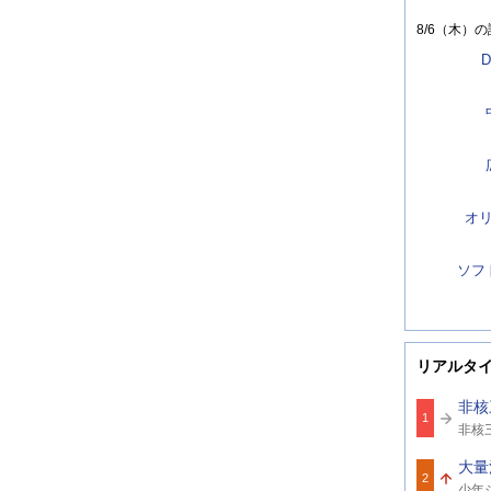
8/6（木）
の
D
オ
ソフ
リアルタ
非核
1
関
非核
連
ワ
大量
ー
2
関
ド
少年