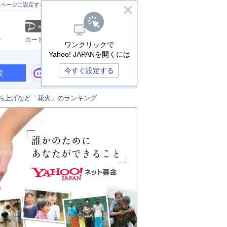
きっず版
アプリ版
ヘルプ
ムページに設定する
ル
カード
メール
ワンクリックで
Yahoo! JAPANを開くには
今すぐ設定する
索
ち上げなど「花火」のランキング