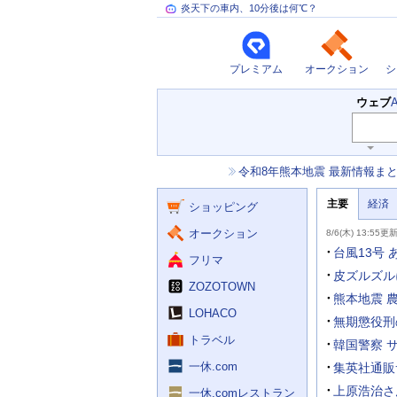
炎天下の車内、10分後は何℃？
プレミアム
オークション
シ
検
ウェブ
索
主
キ
ー
な
お
令和8年熊本地震 最新情報ま
ワ
サ
知
ー
ー
ニ
ら
ド
主要
経済
ュ
ショッピング
せ
ビ
入
ー
力
主
ス
ス
オークション
8/6(木) 13:55更
補
要
助
ニ
台風13号
フリマ
を
ュ
開
ー
皮ズルズル
く
ZOZOTOWN
ス
熊本地震 
LOHACO
無期懲役刑の
トラベル
韓国警察 
一休.com
集英社通販
上原浩治さ
一休.comレストラン