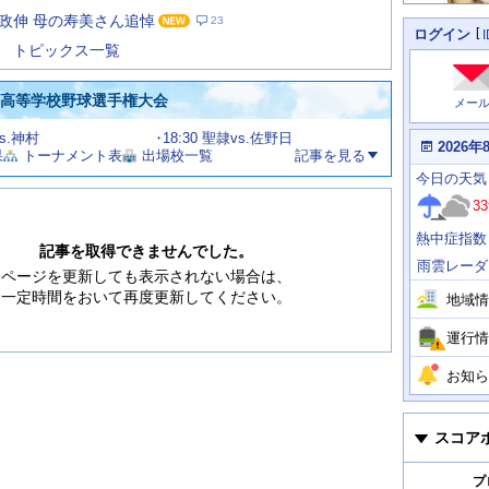
た
政伸 母の寿美さん追悼
23
の
個
ログイン
人
ス
トピックス一覧
に
テ
関
ー
わ
国高等学校野球選手権大会
メー
タ
る
情
ス
vs.神村
18:30 聖隷vs.佐野日
報
本
2026年
果
トーナメント表
出場校一覧
記事を見る
日
今
の
今日
の天気
日
天
明
33
気
日
、
の
熱中症指数
運
天
記事を取得できませんでした。
行
気
雨雲レーダ
情
ページを更新しても表示されない場合は、
報
一定時間をおいて再度更新してください。
地域情
運行情
お知ら
スコア
プ