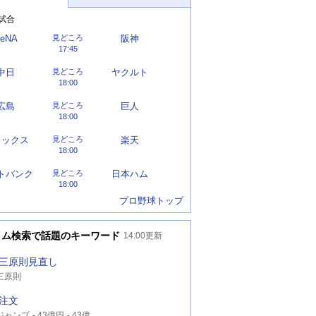
試合
eNA
見どころ
阪神
17:45
中日
見どころ
ヤクルト
18:00
広島
見どころ
巨人
18:00
リックス
見どころ
楽天
18:00
トバンク
見どころ
日本ハム
18:00
プロ野球トップ
イム検索で話題のキーワード
14:00
更新
三原則見直し
三原則
注文
ジャンプ
43億円
43億