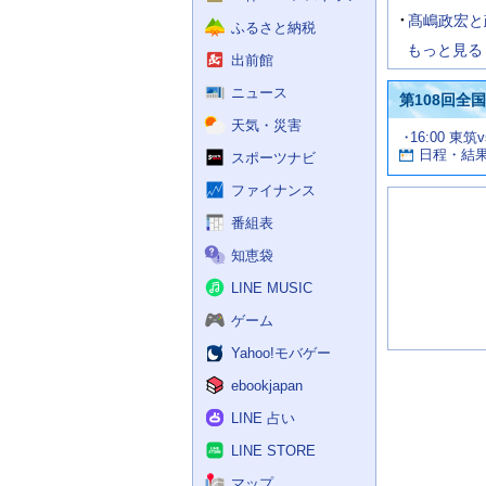
髙嶋政宏と
ふるさと納税
もっと見る
出前館
ニュース
第108回全
天気・災害
試
16:00 東筑
お
合
日程・結
スポーツナビ
す
情
す
報
ファイナンス
め
の
番組表
記
知恵袋
事
LINE MUSIC
ゲーム
Yahoo!モバゲー
ebookjapan
LINE 占い
LINE STORE
マップ