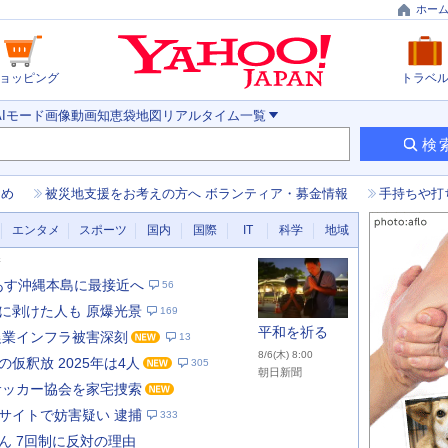
ホー
ョッピング
トラベ
AIモード
画像
動画
知恵袋
地図
リアルタイム
一覧
検
とめ
被災地支援をお考えの方へ ボランティア・募金情報
手持ちや打
エンタメ
スポーツ
国内
国際
IT
科学
地域
新
 あす沖縄本島に最接近へ
56
に剥けた人も 原爆光景
169
平和を祈る
農業インフラ被害深刻
13
8/6(木) 8:00
仮釈放 2025年は4人
305
朝日新聞
サッカー協会を家宅捜索
サイトで妨害疑い 逮捕
333
あ
な
ん 7回制に反対の理由