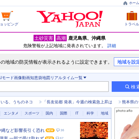
ホー
ョッピング
トラベ
土砂災害
高潮
鹿児島県
沖縄県
危険警報が上記地域に発表されています。
詳細
いの地域の防災情報が表示されるように設定できます。
地域を設
AIモード
画像
動画
知恵袋
地図
リアルタイム
一覧
検
ている、うちのネコ
「長友佑都 発表」今週の検索急上昇は
熊本県の
エンタメ
スポーツ
国内
国際
IT
科学
地域
 沖縄など影響長引く恐れ
36
障害 一部で受け取れず
67