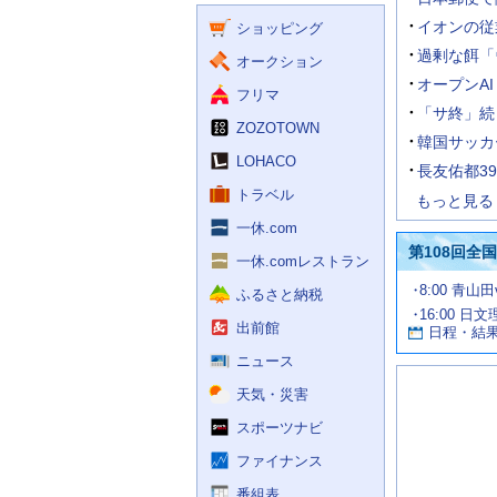
く
ー
ス
イオンの従
ショッピング
ビ
ス
過剰な餌「
オークション
オープンA
フリマ
「サ終」続
ZOZOTOWN
韓国サッカ
LOHACO
長友佑都3
トラベル
もっと見る
一休.com
第108回全
一休.comレストラン
試
8:00 青山
ふるさと納税
合
16:00 日
お
情
出前館
日程・結
報
す
す
ニュース
め
天気・災害
の
記
スポーツナビ
事
ファイナンス
番組表