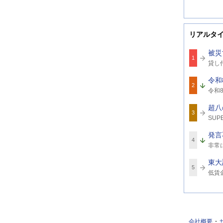
リアルタ
被災
1
関
貸し
連
ワ
令和
ー
2
関
ド
令和8
連
8
ワ
超八
ー
3
関
ド
SUPE
連
ワ
発言
ー
4
関
ド
非常
連
ワ
東大
ー
5
関
ド
低賃
連
ワ
ー
ド
会社概要