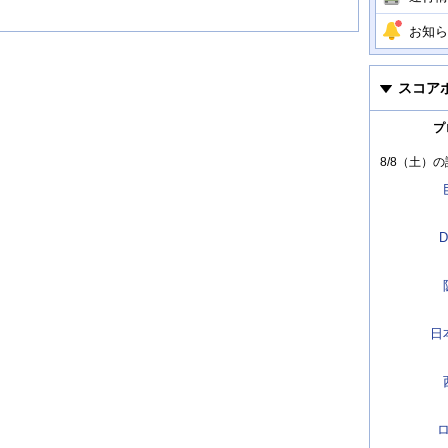
お知ら
スコア
プ
8/8（土）
の
D
日