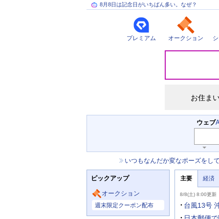
8月8日は記念日がいちばん多い。なぜ？
プレミアム
オークション
シ
災
害
情
報
お住ま
検
ウェブ
索
キ
ー
お
いつもなんだか変なポーズをし
ワ
知
ー
ニ
ら
ド
ピックアップ
主要
経済
ュ
せ
入
ー
力
主
ス
オークション
8/8(土) 8:00更新
補
要
主
助
ニ
台風13号
週末限定クーポン配布
な
を
ュ
サ
開
ー
日本郵便で