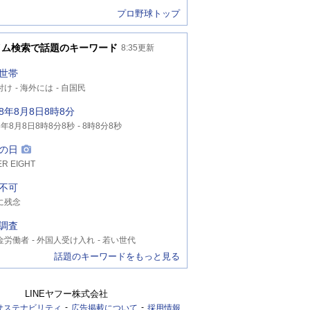
プロ野球トップ
イム検索で話題のキーワード
8:35
更新
世帯
付け
海外には
自国民
8年8月8日8時8分
年8月8日8時8分8秒
8時8分8秒
年8月8日8時8分
の日
R EIGHT
不可
に残念
調査
金労働者
外国人受け入れ
若い世代
話題のキーワードをもっと見る
LINEヤフー株式会社
サステナビリティ
広告掲載について
採用情報