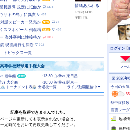
情緒あふれる
業員誘導 規定に抵触か
1334
8/7(金) 14:05
ウサギの島」に異変
438
宇部日報
I 対話スピーカー発売か
71
くスマホゲーム 倒産増
499
あ
な
ー 海外審判に性接待か
1817
た
9歳 現役続行を決断
502
の
個
ログイン
人
ス
トピックス一覧
に
テ
関
ー
わ
国高等学校野球選手権大会
メー
タ
る
情
ス
田vs.遊学館
13:30 白樺vs.東日昌
報
本
2026年
日
文理vs.大分商
18:30 英明vs.関東一
今
の
今日
の天気
果
トーナメント表
出場校一覧
ライブ動画配信中
日
天
明
35
気
日
、
の
熱中症指数
運
天
行
気
雨雲レーダ
情
記事を取得できませんでした。
報
地域情
ページを更新しても表示されない場合は、
一定時間をおいて再度更新してください。
運行情