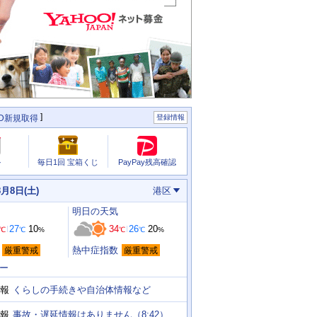
ID新規取得
登録情報
PayPay残高確認
ル
毎日1回 宝箱くじ
8月8日(土)
港区
明日
の天気
27
10
34
26
20
℃
℃
%
℃
℃
%
熱中症指数
厳重警戒
厳重警戒
ー
くらしの手続きや自治体情報など
報
事故・遅延情報はありません（8:42）
報