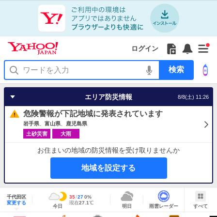
Yahoo!
Yahoo!
フ
フ
Yahoo!
お
サ
Yahoo!
新
JAPAN
ログイン
JAPAN
ォ
ォ
JAPAN
知
イ
JAPAN
着
ア
ロ
ロ
か
ら
ド
ID
Yahoo!
着
プ
ー
ー
ら
せ
メ
で
検
せ
リ
を
の
一
ニ
ロ
索
替
を
開
お
覧
ュ
グ
え
使
く
知
を
ー
イ
テ
う
エリア防災情報
8/8(土) 11:26
ら
開
を
ン
ー
せ
く
開
マ
危険警報が下記地域に発表されています
く
あ
り
岩手県
富山県
鹿児島県
土砂災害
大雨
お住まいの地域の防災情報を受け取りませんか
地域を設定する
地
域
千代田区
最
35
最
降
27
0
%
情
明
雨
す
今
変更する
高
低
水
現
現在
27.1
℃
報
今日
明日
雨雲レーダー
すべて
日
雲
べ
日
気
気
確
在
の
レ
て
の
温
温
率
気
Yahoo!
天
ー