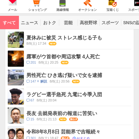
JAPAN
天
温
気
ダ
の
気
ー
メ
シ
路
オ
宝
ス
主
ー
ョ
線
ー
箱
ポ
メール
ショッピング
路線情報
オークション
宝箱くじ
スポー
な
ル
ッ
情
ク
く
ー
サ
ピ
報
シ
じ
ツ
ー
コ
ン
ョ
ナ
ビ
すべて
ニュース
おトク
芸能
高校野球
スポーツ
SNSの
グ
ン
ビ
ン
ス
テ
ト
ン
ピ
夏休みに被災 ストレス感じる子も
ツ
ッ
一
8/8(土) 17:34
NEW
ク
覧
ス
露軍がウ首都や周辺攻撃 4人死亡
コ
201
8/8(土) 20:25
NEW
メ
ン
男性死亡 ひき逃げ疑いで女を逮捕
ト
コ
147
8/8(土) 20:56
NEW
解説
数
メ
ン
ラグビー選手急死 九電に今季入団
ト
コ
67
8/8(土) 20:04
数
メ
ン
長友 去就発表前の報道に苦笑い
ト
コ
15
8/8(土) 21:13
NEW
関心
数
メ
ン
令和8年8月8日 芸能界で吉報続々
ト
AIまとめ
コ
301
8/8(土) 18:47
関心