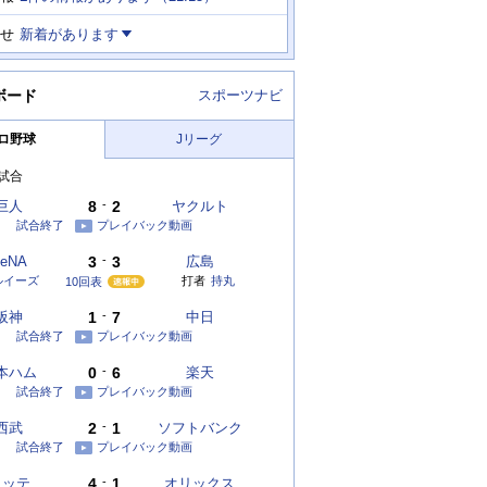
せ
新着があります
ボード
スポーツナビ
ロ野球
Jリーグ
試合
巨人
8
-
2
ヤクルト
試合終了
プレイバック動画
eNA
3
-
3
広島
ルイーズ
打者
持丸
10回表
阪神
1
-
7
中日
試合終了
プレイバック動画
本ハム
0
-
6
楽天
試合終了
プレイバック動画
西武
2
-
1
ソフトバンク
試合終了
プレイバック動画
ロッテ
4
-
1
オリックス