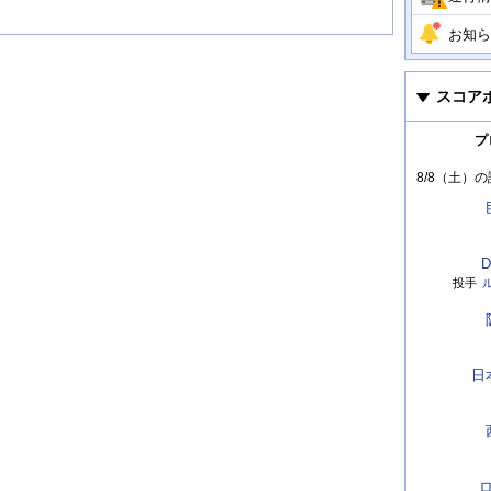
お知ら
スコア
プ
8/8（土）
の
D
投手
日