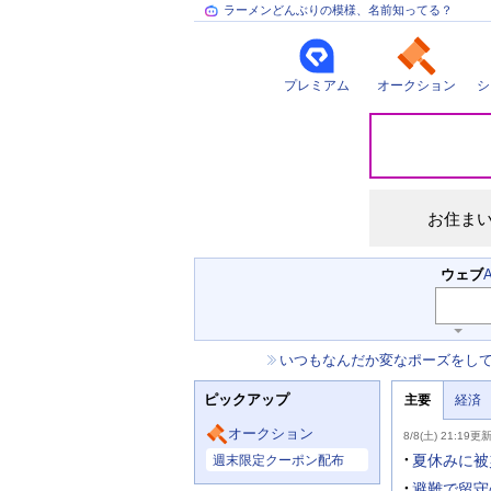
ラーメンどんぶりの模様、名前知ってる？
プレミアム
オークション
シ
災
害
情
報
お住ま
検
ウェブ
索
キ
ー
お
いつもなんだか変なポーズをし
ワ
知
ー
ニ
ら
ド
ピックアップ
主要
経済
ュ
せ
入
ー
力
主
ス
オークション
8/8(土) 21:19更
補
要
主
助
ニ
夏休みに被
週末限定クーポン配布
な
を
ュ
サ
開
ー
避難で留守