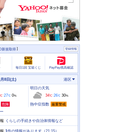
ID新規取得
登録情報
PayPay残高確認
ル
毎日1回 宝箱くじ
8月8日(土)
港区
明日
の天気
27
0
34
26
30
℃
℃
%
℃
℃
%
熱中症指数
危険
厳重警戒
ー
くらしの手続きや自治体情報など
報
1
件の情報があります（
21:15
）
報