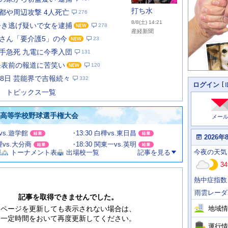
打ち水
都や周辺攻撃 4人死亡
276
8/8(土) 14:21
ひき逃げ疑いで女を逮捕
278
産経新聞
さん「要介護5」の今
23
手急死 九電に今季入団
131
あ
な
発表前の報道に苦笑い
120
た
月8日 芸能界で吉報続々
332
の
個
ログイン
人
ス
トピックス一覧
に
テ
関
ー
わ
国高等学校野球選手権大会
メー
タ
る
情
ス
田vs.遊学館
13:30 白樺vs.東日昌
報
本
2026年
日
文理vs.大分商
18:30 関東一vs.英明
今
の
今夜
の天気
果
トーナメント表
出場校一覧
記事を見る
日
天
明
34
気
日
、
の
熱中症指数
運
天
行
気
雨雲レーダ
情
記事を取得できませんでした。
報
地域情
ページを更新しても表示されない場合は、
一定時間をおいて再度更新してください。
運行情