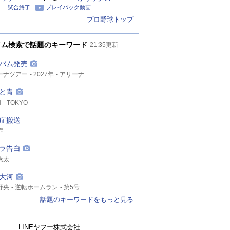
試合終了
プレイバック動画
プロ野球トップ
イム検索で話題のキーワード
21:35
更新
バム発売
ーナツアー
2027年
アリーナ
と青
N
TOKYO
症搬送
症
ラ告白
爽太
大河
野央
逆転ホームラン
第5号
話題のキーワードをもっと見る
LINEヤフー株式会社