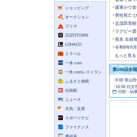
く
ー
ス
露軍がウ首
ショッピング
ビ
ス
男性死亡 
オークション
志茂田景樹
フリマ
ラグビー選
ZOZOTOWN
長友 去就
LOHACO
令和8年8
トラベル
もっと見る
一休.com
第108回全
一休.comレストラン
試
8:00 青山
ふるさと納税
合
16:00 日
お
情
出前館
日程・結
報
す
す
ニュース
め
天気・災害
の
記
スポーツナビ
事
ファイナンス
番組表