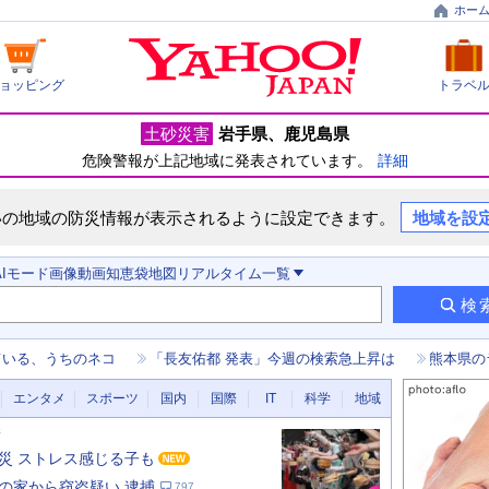
ホー
ョッピング
トラベ
土砂災害
岩手県
鹿児島県
危険警報が上記地域に発表されています。
詳細
いの地域の防災情報が表示されるように設定できます。
地域を設
AIモード
画像
動画
知恵袋
地図
リアルタイム
一覧
検
ている、うちのネコ
「長友佑都 発表」今週の検索急上昇は
熊本県の
エンタメ
スポーツ
国内
国際
IT
科学
地域
新
災 ストレス感じる子も
の家から窃盗疑い 逮捕
797