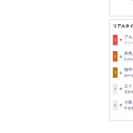
リアルタ
アル
1
関
アリ
連
ワ
灰色
ー
2
関
ド
EVA
連
ワ
熱中
ー
3
関
ド
熱中
連
ワ
土ド
ー
4
関
ド
雪村
連
ワ
小島
ー
5
関
ド
甲斐
連
ワ
ー
ド