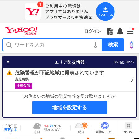
Yahoo!
Yahoo!
フ
フ
Yahoo!
お
サ
Yahoo!
新
JAPAN
ログイン
JAPAN
ォ
ォ
JAPAN
知
イ
JAPAN
着
ア
ロ
ロ
か
ら
ド
ID
Yahoo!
着
プ
ー
ー
ら
せ
メ
で
検
せ
リ
を
の
一
ニ
ロ
索
替
を
開
お
覧
ュ
グ
え
使
く
知
を
ー
イ
テ
う
エリア防災情報
8/7(金) 20:26
ら
開
を
ン
ー
せ
く
開
マ
危険警報が下記地域に発表されています
く
あ
り
鹿児島県
土砂災害
お住まいの地域の防災情報を受け取りませんか
地域を設定する
地
域
千代田区
最
34
最
降
26
30
%
情
明
雨
す
今
変更する
高
低
水
現
現在
26.5
℃
報
今日
明日
雨雲レーダー
すべて
日
雲
べ
日
気
気
確
在
の
レ
て
の
温
温
率
気
Yahoo!
天
ー