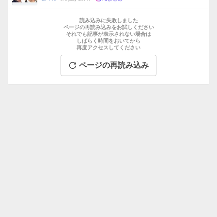
数
メ
お
ン
す
読み込みに失敗しました
ト
す
ページの再読み込みをお試しください
数
それでも記事が表示されない場合は
め
しばらく時間をおいてから
記
再度アクセスしてください
事
ページの再読み込み