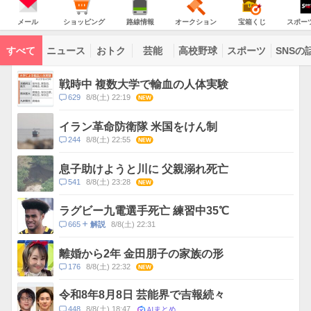
JAPAN
天
温
気
ダ
の
気
ー
メ
シ
路
オ
宝
ス
主
ー
ョ
線
ー
箱
ポ
メール
ショッピング
路線情報
オークション
宝箱くじ
スポー
な
ル
ッ
情
ク
く
ー
サ
ピ
報
シ
じ
ツ
ー
コ
ン
ョ
ナ
ビ
すべて
ニュース
おトク
芸能
高校野球
スポーツ
SNSの
グ
ン
ビ
ン
ス
テ
ト
ン
ピ
戦時中 複数大学で輸血の人体実験
ツ
ッ
一
コ
629
8/8(土) 22:19
NEW
ク
覧
メ
ス
ン
イラン革命防衛隊 米国をけん制
ト
コ
244
8/8(土) 22:55
NEW
数
メ
ン
息子助けようと川に 父親溺れ死亡
ト
コ
541
8/8(土) 23:28
NEW
数
メ
ン
ラグビー九電選手死亡 練習中35℃
ト
コ
665
8/8(土) 22:31
解説
数
メ
ン
離婚から2年 金田朋子の家族の形
ト
コ
176
8/8(土) 22:32
NEW
数
メ
ン
令和8年8月8日 芸能界で吉報続々
ト
AIまとめ
コ
448
8/8(土) 18:47