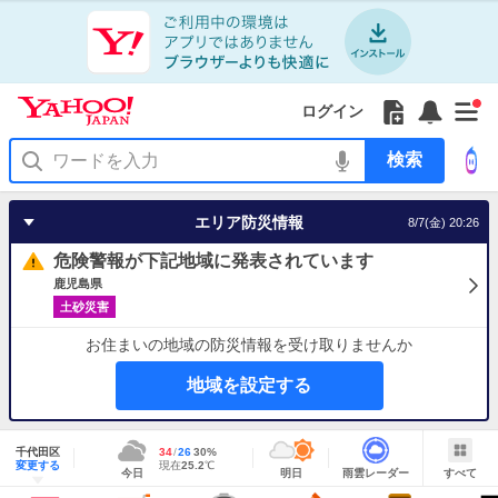
Yahoo!
Yahoo!
フ
フ
Yahoo!
お
サ
Yahoo!
新
JAPAN
ログイン
JAPAN
ォ
ォ
JAPAN
知
イ
JAPAN
着
ア
ロ
ロ
か
ら
ド
ID
Yahoo!
着
プ
ー
ー
ら
せ
メ
で
検
せ
リ
を
の
一
ニ
ロ
索
替
を
開
お
覧
ュ
グ
え
使
く
知
を
ー
イ
テ
う
エリア防災情報
8/7(金) 20:26
ら
開
を
ン
ー
せ
く
開
マ
危険警報が下記地域に発表されています
く
あ
り
鹿児島県
土砂災害
お住まいの地域の防災情報を受け取りませんか
地域を設定する
地
域
千代田区
最
34
最
降
26
30
%
情
明
雨
す
今
変更する
高
低
水
現
現在
25.2
℃
報
今日
明日
雨雲レーダー
すべて
日
雲
べ
日
気
気
確
在
の
レ
て
の
温
温
率
気
Yahoo!
天
ー