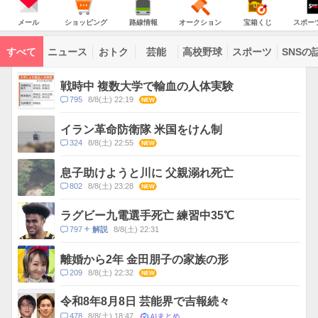
JAPAN
天
温
気
ダ
の
気
ー
メ
シ
路
オ
宝
ス
主
ー
ョ
線
ー
箱
ポ
メール
ショッピング
路線情報
オークション
宝箱くじ
スポー
な
ル
ッ
情
ク
く
ー
サ
ピ
報
シ
じ
ツ
ー
コ
ン
ョ
ナ
ビ
すべて
ニュース
おトク
芸能
高校野球
スポーツ
SNSの
グ
ン
ビ
ン
ス
テ
ト
ン
ピ
戦時中 複数大学で輸血の人体実験
ツ
ッ
一
コ
795
8/8(土) 22:19
NEW
ク
覧
メ
ス
ン
イラン革命防衛隊 米国をけん制
ト
コ
324
8/8(土) 22:55
NEW
数
メ
ン
息子助けようと川に 父親溺れ死亡
ト
コ
802
8/8(土) 23:28
NEW
数
メ
ン
ラグビー九電選手死亡 練習中35℃
ト
コ
797
8/8(土) 22:31
解説
数
メ
ン
離婚から2年 金田朋子の家族の形
ト
コ
209
8/8(土) 22:32
NEW
数
メ
ン
令和8年8月8日 芸能界で吉報続々
ト
AIまとめ
コ
478
8/8(土) 18:47