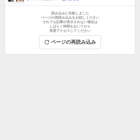
数
メ
お
ン
す
読み込みに失敗しました
ト
す
ページの再読み込みをお試しください
数
それでも記事が表示されない場合は
め
しばらく時間をおいてから
記
再度アクセスしてください
事
ページの再読み込み