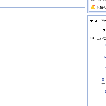
お知ら
スコア
プ
8/8（土）
の
D
日
投手