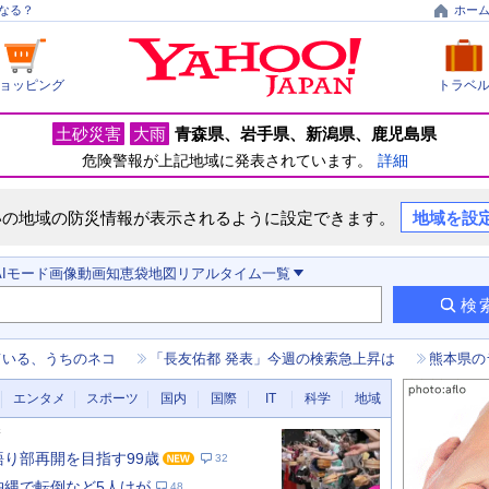
なる？
ホー
ョッピング
トラベ
土砂災害
大雨
青森県
岩手県
新潟県
鹿児島県
危険警報が上記地域に発表されています。
詳細
いの地域の防災情報が表示されるように設定できます。
地域を設
AIモード
画像
動画
知恵袋
地図
リアルタイム
一覧
検
ている、うちのネコ
「長友佑都 発表」今週の検索急上昇は
熊本県の
エンタメ
スポーツ
国内
国際
IT
科学
地域
新
 語り部再開を目指す99歳
32
 沖縄で転倒など5人けが
48