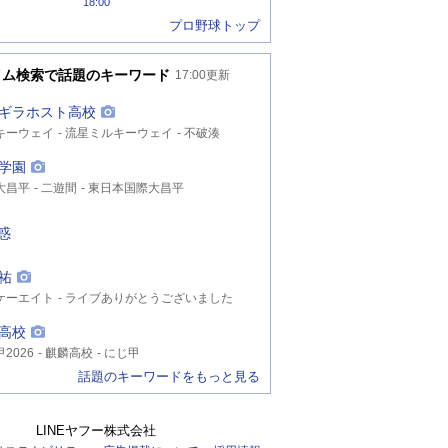
18:00
プロ野球トップ
イム検索で話題のキーワード
17:00
更新
ギラホスト高校
キーウェイ
流星ミルキーウェイ
不破湊
学園
大昌平
二遊間
東日本国際大昌平
疑惑
祐
ケーエイト
ライブありがとうございました
ンスタライブ
高校
2026
麒麟高校
にじ甲
話題のキーワードをもっと見る
LINEヤフー株式会社