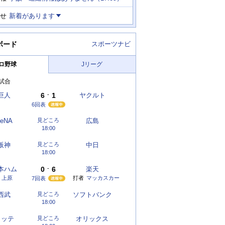
せ
新着があります
ボード
スポーツナビ
ロ野球
Jリーグ
試合
巨人
6
-
1
ヤクルト
6回表
eNA
見どころ
広島
18:00
阪神
見どころ
中日
18:00
本ハム
0
-
6
楽天
上原
打者
マッカスカー
7回表
西武
見どころ
ソフトバンク
18:00
ロッテ
見どころ
オリックス