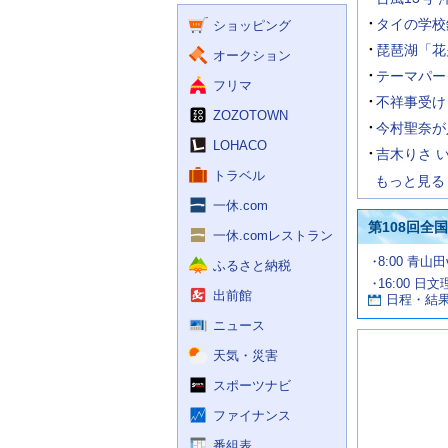
く
ー
ス
タイの学校
ショッピング
ビ
ス
琵琶湖「花
オークション
テーマパー
フリマ
不祥事受け
ZOZOTOWN
今村聖奈が
LOHACO
吉木りさ 
トラベル
もっと見る
一休.com
第108回全
一休.comレストラン
試
8:00 青山
ふるさと納税
合
16:00 日
お
情
出前館
日程・結
報
す
す
ニュース
め
天気・災害
の
記
スポーツナビ
事
ファイナンス
番組表