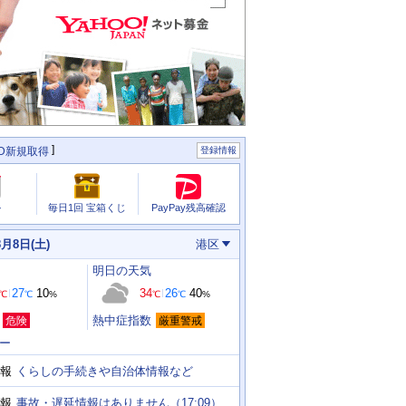
ID新規取得
登録情報
PayPay残高確認
ル
毎日1回 宝箱くじ
8月8日(土)
港区
明日
の天気
27
10
34
26
40
℃
℃
%
℃
℃
%
熱中症指数
危険
厳重警戒
ー
くらしの手続きや自治体情報など
報
事故・遅延情報はありません（17:09）
報