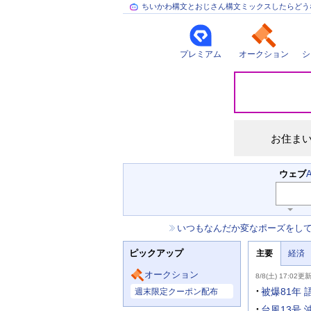
ちいかわ構文とおじさん構文ミックスしたらどう
プレミアム
オークション
シ
災
害
情
報
お住ま
検
ウェブ
索
キ
ー
お
いつもなんだか変なポーズをし
ワ
知
ー
ニ
ら
ド
ピックアップ
主要
経済
ュ
せ
入
ー
力
主
ス
オークション
8/8(土) 17:02更
補
要
主
助
ニ
被爆81年
週末限定クーポン配布
な
を
ュ
サ
開
ー
台風13号