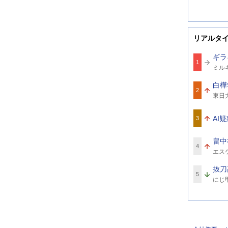
リアルタ
ギラ
1
関
ミル
連
ワ
白樺
ー
2
関
ド
東日
連
ワ
ー
AI
3
ド
畠中
4
関
エス
連
イ
ワ
抜刀
ー
5
関
ド
にじ甲
連
ワ
ー
ド