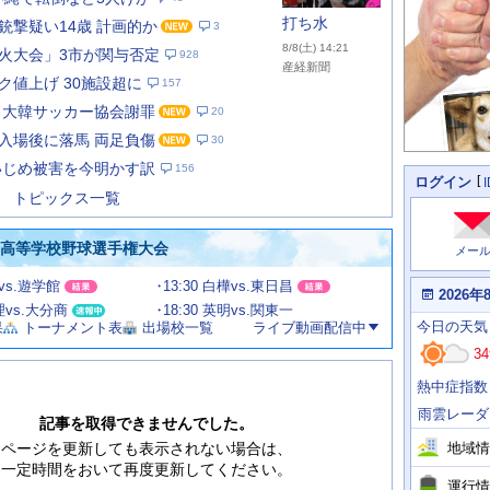
打ち水
銃撃疑い14歳 計画的か
3
8/8(土) 14:21
火大会」3市が関与否定
928
産経新聞
ク値上げ 30施設超に
157
 大韓サッカー協会謝罪
20
あ
な
入場後に落馬 両足負傷
30
た
いじめ被害を今明かす訳
156
の
個
ログイン
人
ス
トピックス一覧
に
テ
関
ー
わ
国高等学校野球選手権大会
メー
タ
る
情
ス
田vs.遊学館
13:30 白樺vs.東日昌
報
本
2026年
日
文理vs.大分商
18:30 英明vs.関東一
今
の
今日
の天気
果
トーナメント表
出場校一覧
ライブ動画配信中
日
天
明
34
気
日
、
の
熱中症指数
運
天
行
気
雨雲レーダ
情
記事を取得できませんでした。
報
地域情
ページを更新しても表示されない場合は、
一定時間をおいて再度更新してください。
運行情