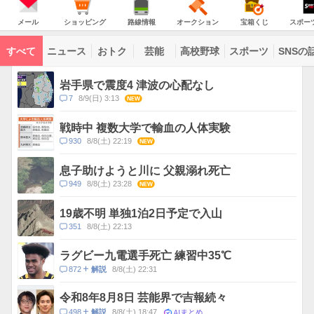
JAPAN
天
温
気
ダ
の
気
ー
メ
シ
路
オ
宝
ス
主
ー
ョ
線
ー
箱
ポ
メール
ショッピング
路線情報
オークション
宝箱くじ
スポー
な
ル
ッ
情
ク
く
ー
サ
ピ
報
シ
じ
ツ
ー
コ
ン
ョ
ナ
ビ
すべて
ニュース
おトク
芸能
高校野球
スポーツ
SNSの
グ
ン
ビ
ン
ス
テ
ト
ン
ピ
岩手県で震度4 津波の心配なし
ツ
ッ
一
コ
7
8/9(日) 3:13
NEW
ク
覧
メ
ス
ン
戦時中 複数大学で輸血の人体実験
ト
コ
930
8/8(土) 22:19
NEW
数
メ
ン
息子助けようと川に 父親溺れ死亡
ト
コ
949
8/8(土) 23:28
NEW
数
メ
ン
19歳不明 単独1泊2日予定で入山
ト
コ
351
8/8(土) 22:13
数
メ
ン
ラグビー九電選手死亡 練習中35℃
ト
コ
872
8/8(土) 22:31
解説
数
メ
ン
令和8年8月8日 芸能界で吉報続々
ト
AIまとめ
コ
498
8/8(土) 18:47
解説