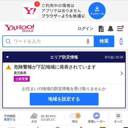
Yahoo!
Yahoo!
フ
フ
Yahoo!
お
サ
Yahoo!
新
JAPAN
ログイン
JAPAN
ォ
ォ
JAPAN
知
イ
JAPAN
着
ア
ロ
ロ
か
ら
ド
ID
Yahoo!
着
プ
ー
ー
ら
せ
メ
で
検
せ
リ
を
の
一
ニ
ロ
索
替
を
開
お
覧
ュ
グ
え
使
く
知
を
ー
イ
テ
う
エリア防災情報
8/7(金) 20:26
ら
開
を
ン
ー
せ
く
開
マ
危険警報が下記地域に発表されています
く
あ
り
鹿児島県
土砂災害
お住まいの地域の防災情報を受け取りませんか
地域を設定する
地
域
千代田区
最
34
最
降
26
30
%
情
明
雨
す
今
変更する
高
低
水
現
現在
25.2
℃
報
今日
明日
雨雲レーダー
すべて
日
雲
べ
日
気
気
確
在
の
レ
て
の
温
温
率
気
Yahoo!
天
ー