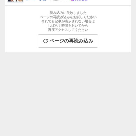
数
メ
お
ン
す
読み込みに失敗しました
ト
す
ページの再読み込みをお試しください
数
それでも記事が表示されない場合は
め
しばらく時間をおいてから
記
再度アクセスしてください
事
ページの再読み込み