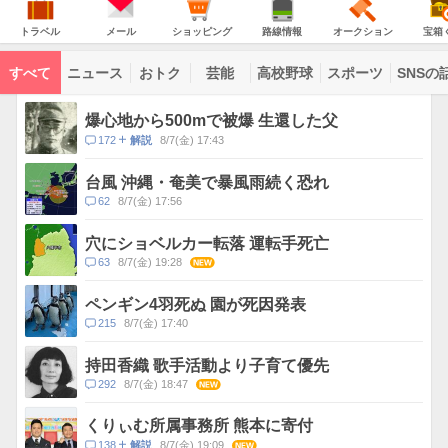
意
JAPAN
天
温
気
ダ
報
の
気
ー
ト
メ
シ
路
オ
宝
が
主
ラ
ー
ョ
線
ー
箱
トラベル
メール
ショッピング
路線情報
オークション
宝箱
な
出
ベ
ル
ッ
情
ク
く
サ
て
ル
ピ
報
シ
じ
ー
コ
い
ン
ョ
ビ
すべて
ニュース
おトク
芸能
高校野球
スポーツ
SNSの
グ
ン
ン
ま
ス
す
テ
ト
ン
ピ
爆心地から500mで被爆 生還した父
ツ
ッ
一
コ
172
8/7(金) 17:43
解説
ク
覧
メ
ス
ン
台風 沖縄・奄美で暴風雨続く恐れ
ト
コ
62
8/7(金) 17:56
数
メ
ン
穴にショベルカー転落 運転手死亡
ト
コ
63
8/7(金) 19:28
NEW
数
メ
ン
ペンギン4羽死ぬ 園が死因発表
ト
コ
215
8/7(金) 17:40
数
メ
ン
持田香織 歌手活動より子育て優先
ト
コ
292
8/7(金) 18:47
NEW
数
メ
ン
くりぃむ所属事務所 熊本に寄付
ト
コ
138
8/7(金) 19:09
NEW
解説