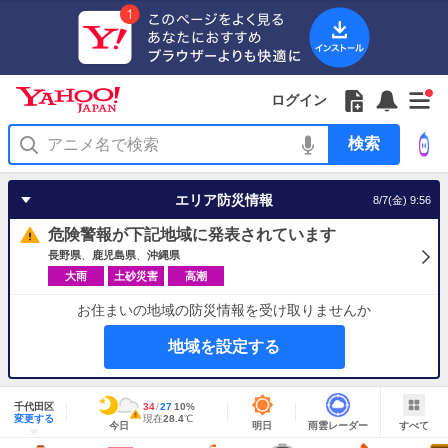
Yahoo!
Yahoo!
フ
フ
Yahoo!
お
サ
Yahoo!
新
JAPAN
ログイン
JAPAN
ォ
ォ
JAPAN
知
イ
JAPAN
着
ア
ロ
ロ
か
ら
ド
ID
Yahoo!
着
プ
ー
ー
ら
せ
メ
で
検
せ
リ
を
の
一
ニ
ロ
索
替
を
開
お
覧
ュ
グ
え
使
く
知
を
ー
イ
テ
う
エリア防災情報
8/7(金) 9:56
ら
開
を
ン
ー
せ
く
開
マ
危険警報が下記地域に発表されています
く
あ
り
長野県
鹿児島県
沖縄県
大雨
土砂災害
高潮
お住まいの地域の防災情報を受け取りませんか
地域を設定する
地
域
千代田区
最
34
最
降
27
10
%
情
警
明
雨
す
今
変更する
高
低
水
現
現在
28.4
℃
報
報・
今日
明日
雨雲レーダー
すべて
日
雲
べ
日
気
気
確
在
注
の
レ
て
の
温
温
率
気
Yahoo!
天
ー