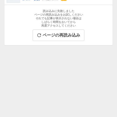
数
メ
お
ン
す
読み込みに失敗しました
ト
す
ページの再読み込みをお試しください
数
それでも記事が表示されない場合は
め
しばらく時間をおいてから
記
再度アクセスしてください
事
ページの再読み込み