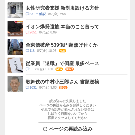
メ
ス
ン
女性研究者支援 新制度設ける方針
ト
コ
531
8/7(金) 7:58
解説
数
メ
ン
イオン爆発遺族 本当のこと言って
ト
コ
2051
8/7(金) 8:09
数
メ
ン
全東信破産 539億円超焦げ付くか
ト
コ
118
8/7(金) 10:07
NEW
数
メ
ン
従業員「退職」で倒産 最多ペース
ト
コ
9
8/7(金) 10:30
NEW
関心
数
メ
ン
歌舞伎の中村小三郎さん 書類送検
ト
コ
1031
8/7(金) 9:03
関心
数
メ
お
ン
す
読み込みに失敗しました
ト
す
ページの再読み込みをお試しください
数
それでも記事が表示されない場合は
め
しばらく時間をおいてから
記
再度アクセスしてください
事
ページの再読み込み