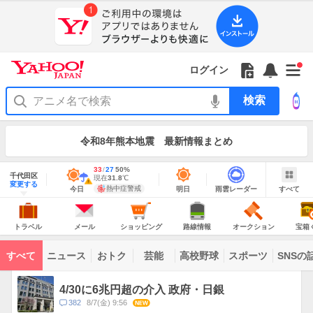
Yahoo!
Yahoo!
フ
フ
Yahoo!
お
サ
Yahoo!
新
JAPAN
ログイン
JAPAN
ォ
ォ
JAPAN
知
イ
JAPAN
着
ア
ロ
ロ
か
ら
ド
ID
Yahoo!
着
プ
ー
ー
ら
せ
メ
で
検
せ
リ
を
の
一
ニ
ロ
索
替
を
開
お
覧
ュ
グ
え
使
お
く
知
を
ー
イ
テ
う
知
令和8年熊本地震 最新情報まとめ
ら
開
を
ン
ー
ら
せ
く
開
マ
せ
く
地
あ
最
33
最
降
27
50
%
域
千代田区
り
高
低
水
現
現在
31.8
℃
情
警
明
雨
す
今
変更する
気
気
確
在
報
報・
熱中症警戒
今日
明日
雨雲レーダー
すべて
日
雲
べ
日
温
温
率
気
注
の
レ
て
の
Yahoo!
温
天
ー
意
JAPAN
天
気
ダ
報
の
気
ー
ト
メ
シ
路
オ
宝
が
主
ラ
ー
ョ
線
ー
箱
トラベル
メール
ショッピング
路線情報
オークション
宝箱
な
出
ベ
ル
ッ
情
ク
く
サ
て
ル
ピ
報
シ
じ
ー
コ
い
ン
ョ
ビ
すべて
ニュース
おトク
芸能
高校野球
スポーツ
SNSの
グ
ン
ン
ま
ス
す
テ
ト
ン
ピ
4/30に6兆円超の介入 政府・日銀
ツ
ッ
一
コ
382
8/7(金) 9:56
NEW
ク
覧