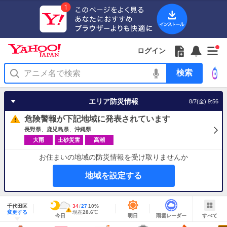
Yahoo!
Yahoo!
フ
フ
Yahoo!
お
サ
Yahoo!
新
JAPAN
ログイン
JAPAN
ォ
ォ
JAPAN
知
イ
JAPAN
着
ア
ロ
ロ
か
ら
ド
ID
Yahoo!
着
プ
ー
ー
ら
せ
メ
で
検
せ
リ
を
の
一
ニ
ロ
索
替
を
開
お
覧
ュ
グ
え
使
く
知
を
ー
イ
テ
う
エリア防災情報
8/7(金) 9:56
ら
開
を
ン
ー
せ
く
開
マ
危険警報が下記地域に発表されています
く
あ
り
長野県
鹿児島県
沖縄県
大雨
土砂災害
高潮
お住まいの地域の防災情報を受け取りませんか
地域を設定する
地
域
千代田区
最
34
最
降
27
10
%
情
警
明
雨
す
今
変更する
高
低
水
現
現在
28.6
℃
報
報・
今日
明日
雨雲レーダー
すべて
日
雲
べ
日
気
気
確
在
注
の
レ
て
の
温
温
率
気
Yahoo!
天
ー