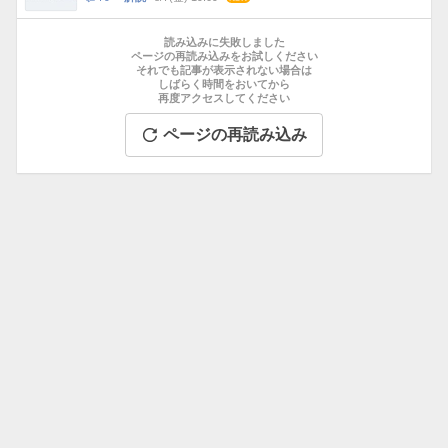
数
メ
お
ン
す
読み込みに失敗しました
ト
す
ページの再読み込みをお試しください
数
それでも記事が表示されない場合は
め
しばらく時間をおいてから
記
再度アクセスしてください
事
ページの再読み込み