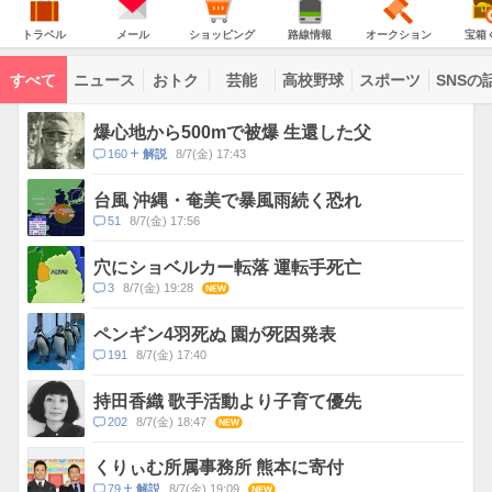
意
JAPAN
天
温
気
ダ
報
の
気
ー
ト
メ
シ
路
オ
宝
が
主
ラ
ー
ョ
線
ー
箱
トラベル
メール
ショッピング
路線情報
オークション
宝箱
な
出
ベ
ル
ッ
情
ク
く
サ
て
ル
ピ
報
シ
じ
ー
コ
い
ン
ョ
ビ
すべて
ニュース
おトク
芸能
高校野球
スポーツ
SNSの
グ
ン
ン
ま
ス
す
テ
ト
ン
ピ
爆心地から500mで被爆 生還した父
ツ
ッ
一
コ
160
8/7(金) 17:43
解説
ク
覧
メ
ス
ン
台風 沖縄・奄美で暴風雨続く恐れ
ト
コ
51
8/7(金) 17:56
数
メ
ン
穴にショベルカー転落 運転手死亡
ト
コ
3
8/7(金) 19:28
NEW
数
メ
ン
ペンギン4羽死ぬ 園が死因発表
ト
コ
191
8/7(金) 17:40
数
メ
ン
持田香織 歌手活動より子育て優先
ト
コ
202
8/7(金) 18:47
NEW
数
メ
ン
くりぃむ所属事務所 熊本に寄付
ト
コ
79
8/7(金) 19:09
NEW
解説