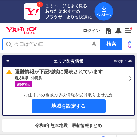
Yahoo!
JAPAN
ア
プ
リ
Yahoo!
の
Yahoo!
フ
フ
Yahoo!
お
サ
Yahoo!
新
JAPAN
ログイン
ご
JAPAN
ォ
ォ
JAPAN
知
イ
JAPAN
着
ア
紹
ロ
ロ
か
ら
ド
ID
Yahoo!
着
プ
介
ー
ー
ら
せ
メ
で
検
せ
リ
を
の
一
ニ
ロ
索
替
を
開
お
覧
ュ
グ
え
使
く
知
を
ー
イ
テ
う
エリア防災情報
8/6(木) 9:46
ら
開
を
ン
ー
せ
く
開
マ
避難情報が下記地域に発表されています
く
あ
り
鹿児島県
沖縄県
避難指示
お住まいの地域の防災情報を受け取りませんか
地域を設定する
お
知
令和8年熊本地震 最新情報まとめ
ら
せ
地