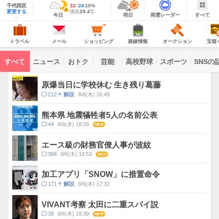
域
千代田区
最
32
最
降
24
10
%
情
警
明
雨
す
今
変更する
高
低
水
現
現在
29.4
℃
報
報・
今日
明日
雨雲レーダー
すべて
日
雲
べ
日
気
気
確
在
注
の
レ
て
の
温
温
率
気
Yahoo!
天
ー
意
JAPAN
天
温
気
ダ
報
の
気
ー
ト
メ
シ
路
オ
宝
が
主
ラ
ー
ョ
線
ー
箱
トラベル
メール
ショッピング
路線情報
オークション
宝箱
な
出
ベ
ル
ッ
情
ク
く
サ
て
ル
ピ
報
シ
じ
ー
コ
い
ン
ョ
ビ
すべて
ニュース
おトク
芸能
高校野球
スポーツ
SNSの
グ
ン
ン
ま
ス
す
テ
ト
ン
ピ
原爆当日に学校休む 生き残り葛藤
ツ
ッ
一
コ
212
8/6(木) 16:49
解説
ク
覧
メ
ス
ン
熊本県 地震犠牲者5人の名前公表
ト
コ
44
8/6(木) 18:28
NEW
数
メ
ン
エース級の財務官僚人事が波紋
ト
コ
398
8/6(木) 18:53
NEW
数
メ
ン
加工アプリ「SNOW」に措置命令
ト
コ
171
8/6(木) 17:32
解説
数
メ
ン
VIVANT考察 太田に二重スパイ説
ト
コ
39
8/6(木) 18:39
NEW
数