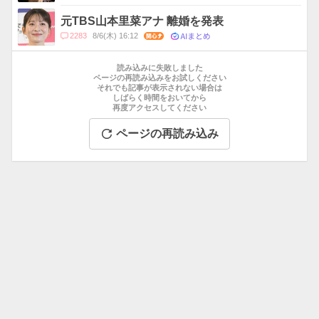
メ
ン
元TBS山本里菜アナ 離婚を発表
ト
AIまとめ
コ
2283
8/6(木) 16:12
関心
数
メ
お
ン
す
読み込みに失敗しました
ト
す
ページの再読み込みをお試しください
数
それでも記事が表示されない場合は
め
しばらく時間をおいてから
記
再度アクセスしてください
事
ページの再読み込み