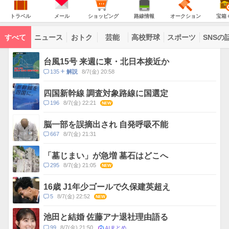
JAPAN
天
温
気
ダ
の
気
ー
ト
メ
シ
路
オ
宝
主
ラ
ー
ョ
線
ー
箱
トラベル
メール
ショッピング
路線情報
オークション
宝箱
な
ベ
ル
ッ
情
ク
く
サ
ル
ピ
報
シ
じ
ー
コ
ン
ョ
ビ
すべて
ニュース
おトク
芸能
高校野球
スポーツ
SNSの
グ
ン
ン
ス
テ
ト
ン
ピ
台風15号 来週に東・北日本接近か
ツ
ッ
一
コ
135
8/7(金) 20:58
解説
ク
覧
メ
ス
ン
四国新幹線 調査対象路線に国選定
ト
コ
196
8/7(金) 22:21
NEW
数
メ
ン
脳一部を誤摘出され 自発呼吸不能
ト
コ
667
8/7(金) 21:31
数
メ
ン
「墓じまい」が急増 墓石はどこへ
ト
コ
295
8/7(金) 21:05
NEW
数
メ
ン
16歳 J1年少ゴールで久保建英超え
ト
コ
5
8/7(金) 22:52
NEW
数
メ
ン
池田と結婚 佐藤アナ退社理由語る
ト
AIまとめ
コ
99
8/7(金) 21:50