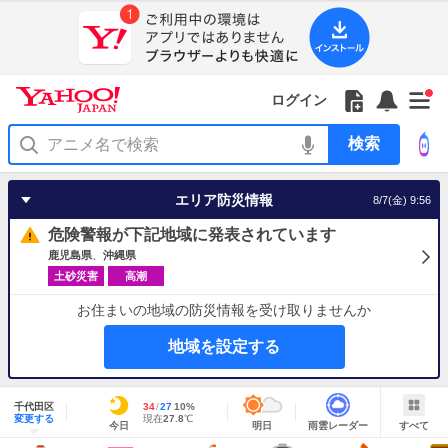
Yahoo!
Yahoo!
フ
フ
Yahoo!
お
サ
Yahoo!
新
JAPAN
ログイン
JAPAN
ォ
ォ
JAPAN
知
イ
JAPAN
着
ア
ロ
ロ
か
ら
ド
ID
Yahoo!
着
プ
ー
ー
ら
せ
メ
で
検
せ
リ
を
の
一
ニ
ロ
索
替
を
開
お
覧
ュ
グ
え
使
く
知
を
ー
イ
テ
う
エリア防災情報
8/7(金) 9:56
ら
開
を
ン
ー
せ
く
開
マ
危険警報が下記地域に発表されています
く
あ
り
鹿児島県
沖縄県
土砂災害
高潮
お住まいの地域の防災情報を受け取りませんか
地域を設定する
地
域
千代田区
最
34
最
降
27
10
%
情
明
雨
す
今
変更する
高
低
水
現
現在
27.8
℃
報
今日
明日
雨雲レーダー
すべて
日
雲
べ
日
気
気
確
在
の
レ
て
の
温
温
率
気
Yahoo!
天
ー