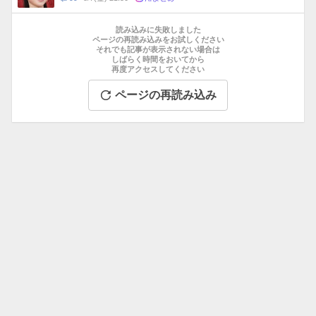
数
メ
お
ン
す
読み込みに失敗しました
ト
す
ページの再読み込みをお試しください
数
それでも記事が表示されない場合は
め
しばらく時間をおいてから
記
再度アクセスしてください
事
ページの再読み込み