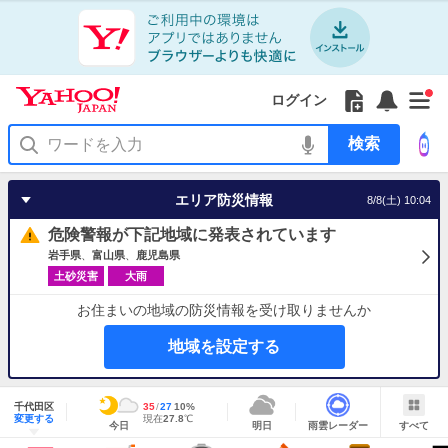
Yahoo!
Yahoo!
フ
フ
Yahoo!
お
サ
Yahoo!
新
JAPAN
ログイン
JAPAN
ォ
ォ
JAPAN
知
イ
JAPAN
着
ア
ロ
ロ
か
ら
ド
ID
Yahoo!
着
プ
ー
ー
ら
せ
メ
で
検
せ
リ
を
の
一
ニ
ロ
索
替
を
開
お
覧
ュ
グ
え
使
く
知
を
ー
イ
テ
う
エリア防災情報
8/8(土) 10:04
ら
開
を
ン
ー
せ
く
開
マ
危険警報が下記地域に発表されています
く
あ
り
岩手県
富山県
鹿児島県
土砂災害
大雨
お住まいの地域の防災情報を受け取りませんか
地域を設定する
地
域
千代田区
最
35
最
降
27
10
%
情
明
雨
す
今
変更する
高
低
水
現
現在
27.8
℃
報
今日
明日
雨雲レーダー
すべて
日
雲
べ
日
気
気
確
在
の
レ
て
の
温
温
率
気
Yahoo!
天
ー