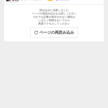
数
メ
お
ン
す
読み込みに失敗しました
ト
す
ページの再読み込みをお試しください
数
それでも記事が表示されない場合は
め
しばらく時間をおいてから
記
再度アクセスしてください
事
ページの再読み込み