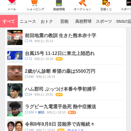
JAPAN
天
温
気
ダ
の
気
ー
メ
シ
路
オ
宝
ス
主
ー
ョ
線
ー
箱
ポ
メール
ショッピング
路線情報
オークション
宝箱くじ
スポー
な
ル
ッ
情
ク
く
ー
サ
ピ
報
シ
じ
ツ
ー
コ
ン
ョ
ナ
ビ
すべて
ニュース
おトク
芸能
高校野球
スポーツ
SNSの
グ
ン
ビ
ン
ス
テ
ト
ン
ピ
前回地震の教訓 生きた熊本赤十字
ツ
ッ
一
コ
78
8/8(土) 15:13
ク
覧
メ
ス
ン
台風15号 11-12日に東北上陸恐れ
ト
コ
72
8/8(土) 19:16
NEW
数
メ
ン
2歳がん診断 希望の薬は5500万円
ト
コ
640
8/8(土) 18:14
数
メ
ン
ハム郡司 ぶっつけ本番今季初捕手
ト
コ
24
8/8(土) 19:52
NEW
数
メ
ン
ラグビー九電選手急死 熱中症搬送
ト
コ
930
8/8(土) 18:10
関心
解説
数
メ
ン
令和8年8月8日 芸能界で吉報続々
ト
AIまとめ
コ
185
8/8(土) 18:47
NEW