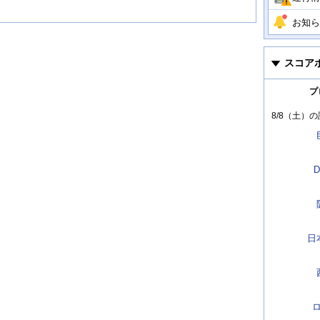
お知ら
スコア
プ
8/8（土）
の
D
日