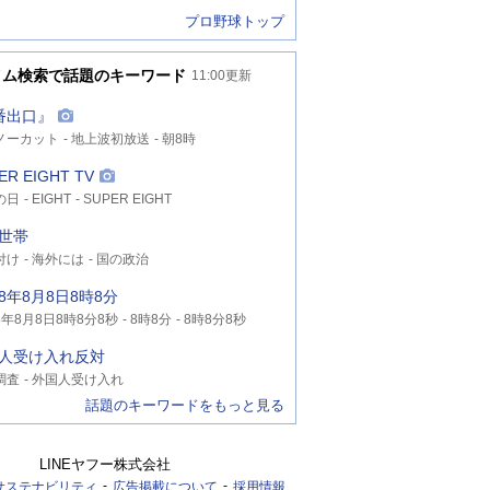
プロ野球トップ
イム検索で話題のキーワード
11:00
更新
番出口』
ノーカット
地上波初放送
朝8時
ER EIGHT TV
の日
EIGHT
SUPER EIGHT
世帯
付け
海外には
国の政治
8年8月8日8時8分
年8月8日8時8分8秒
8時8分
8時8分8秒
人受け入れ反対
調査
外国人受け入れ
話題のキーワードをもっと見る
LINEヤフー株式会社
サステナビリティ
広告掲載について
採用情報