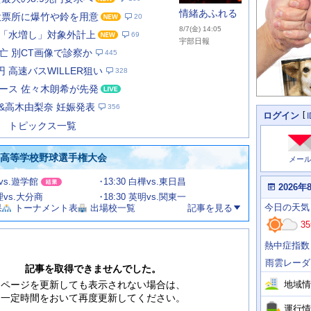
情緒あふれる
投票所に爆竹や鈴を用意
20
8/7(金) 14:05
「水増し」対象外計上
69
宇部日報
亡 別CT画像で診察か
445
円 高速バスWILLER狙い
328
あ
な
ース 佐々木朗希が先発
た
&高木由梨奈 妊娠発表
356
の
個
ログイン
人
ス
トピックス一覧
に
テ
関
ー
わ
国高等学校野球選手権大会
メー
タ
る
情
ス
田vs.遊学館
13:30 白樺vs.東日昌
報
本
2026年
日
文理vs.大分商
18:30 英明vs.関東一
今
の
今日
の天気
果
トーナメント表
出場校一覧
記事を見る
日
天
明
35
気
日
、
の
熱中症指数
運
天
行
気
雨雲レーダ
情
記事を取得できませんでした。
報
地域情
ページを更新しても表示されない場合は、
一定時間をおいて再度更新してください。
運行情