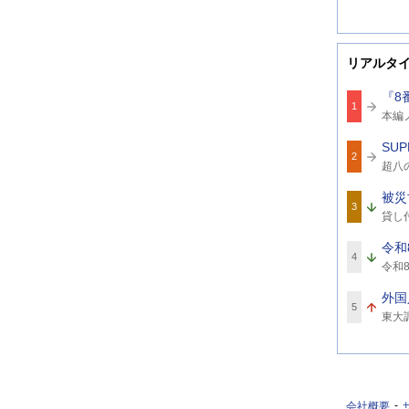
リアルタ
『8
1
関
本編
連
ワ
SUP
ー
2
関
ド
超八
連
ワ
被災
ー
3
関
ド
貸し
連
ワ
令和
ー
4
関
ド
令和8
連
ワ
外国
ー
5
関
ド
東大
連
ワ
ー
ド
会社概要