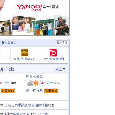
ID新規取得
登録情報
PayPay残高確認
ル
毎日1回 宝箱くじ
8月8日(土)
港区
明日
の天気
27
10
34
26
20
℃
℃
%
℃
℃
%
熱中症指数
厳重警戒
厳重警戒
ー
くらしの手続きや自治体情報など
報
1
件の情報があります（
10:15
）
報