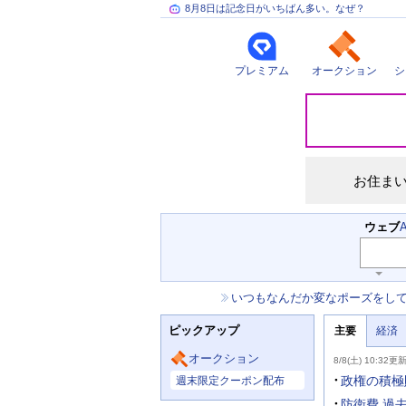
8月8日は記念日がいちばん多い。なぜ？
プレミアム
オークション
シ
災
害
情
報
お住ま
検
ウェブ
索
キ
ー
お
いつもなんだか変なポーズをし
ワ
知
ー
ニ
ら
ド
ピックアップ
主要
経済
ュ
せ
入
ー
力
主
ス
オークション
8/8(土) 10:32更
補
要
主
助
ニ
政権の積極
週末限定クーポン配布
な
を
ュ
サ
開
ー
防衛費 過