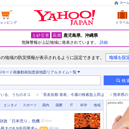
ホー
ョッピング
トラベ
土砂災害
高潮
鹿児島県
沖縄県
危険警報が上記地域に発表されています。
詳細
いの地域の防災情報が表示されるように設定できます。
地域を設
AIモード
画像
動画
知恵袋
地図
リアルタイム
一覧
検
ている、うちのネコ
「長友佑都 発表」今週の検索急上昇は
熊本県の
エンタメ
スポーツ
国内
国際
IT
科学
地域
新
財政「日本売り」危機
3040
去最大の8.9兆円要求へ
100