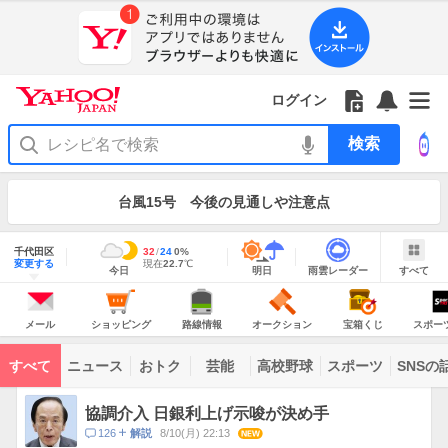
Yahoo!
Yahoo!
フ
フ
Yahoo!
お
サ
Yahoo!
JAPAN
ログイン
JAPAN
ォ
ォ
JAPAN
知
イ
JAPAN
ア
ロ
ロ
か
ら
ド
ID
Yahoo!
プ
ー
ー
ら
せ
メ
で
検
リ
を
の
一
ニ
ロ
索
を
開
お
覧
ュ
グ
使
お
く
知
を
ー
イ
う
知
台風15号 今後の見通しや注意点
ら
開
を
ン
ら
せ
く
開
せ
く
地
域
千代田区
最
32
最
降
24
0
%
情
明
雨
す
今
変更する
高
低
水
現
現在
22.7
℃
報
今日
明日
雨雲レーダー
すべて
日
雲
べ
日
気
気
確
在
の
レ
て
の
温
温
率
気
Yahoo!
天
ー
JAPAN
天
温
気
ダ
の
気
ー
メ
シ
路
オ
宝
ス
主
ー
ョ
線
ー
箱
ポ
メール
ショッピング
路線情報
オークション
宝箱くじ
スポー
な
ル
ッ
情
ク
く
ー
サ
ピ
報
シ
じ
ツ
ー
コ
ン
ョ
ナ
ビ
すべて
ニュース
おトク
芸能
高校野球
スポーツ
SNSの
グ
ン
ビ
ン
ス
テ
ト
ン
ピ
協調介入 日銀利上げ示唆が決め手
ツ
ッ
一
コ
126
8/10(月) 22:13
NEW
解説
ク
覧