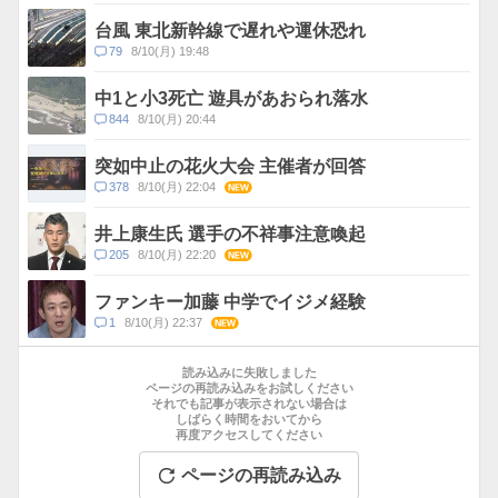
メ
ス
ン
台風 東北新幹線で遅れや運休恐れ
ト
コ
79
8/10(月) 19:48
数
メ
ン
中1と小3死亡 遊具があおられ落水
ト
コ
844
8/10(月) 20:44
数
メ
ン
突如中止の花火大会 主催者が回答
ト
コ
378
8/10(月) 22:04
NEW
数
メ
ン
井上康生氏 選手の不祥事注意喚起
ト
コ
205
8/10(月) 22:20
NEW
数
メ
ン
ファンキー加藤 中学でイジメ経験
ト
コ
1
8/10(月) 22:37
NEW
数
メ
お
ン
す
読み込みに失敗しました
ト
す
ページの再読み込みをお試しください
数
それでも記事が表示されない場合は
め
しばらく時間をおいてから
記
再度アクセスしてください
事
ページの再読み込み