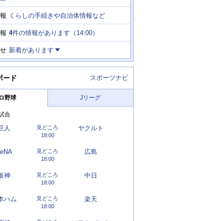
ー
くらしの手続きや自治体情報など
報
4
件の情報があります（
14:00
）
報
せ
新着があります
ボード
スポーツナビ
ロ野球
Jリーグ
試合
巨人
見どころ
ヤクルト
18:00
eNA
見どころ
広島
18:00
阪神
見どころ
中日
18:00
本ハム
見どころ
楽天
18:00