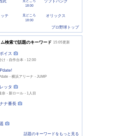
西武
見どころ
ソフトバンク
18:00
ロッテ
見どころ
オリックス
18:00
プロ野球トップ
イム検索で話題のキーワード
15:05
更新
ボイス
分け
自作台本
12:00
Pdate!
date
横浜アリーナ
JUMP
レッタ
佳奈
新ロール
1人目
ナナ番長
遥
話題のキーワードをもっと見る