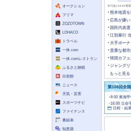
ー
力
主
ス
ス
オークション
8/7(金) 14:41更
補
要
助
ニ
熊本地震を
フリマ
を
ュ
開
ー
広島が嫌い
く
ZOZOTOWN
ス
国民代表選
LOHACO
江別暴行 
トラベル
大手ボーナ
一休.com
貴重な都市
韓国カフェ
一休.comレストラン
ジャングリ
ふるさと納税
もっと見る
出前館
ニュース
第108回全
天気・災害
試
8:00 東海
合
スポーツナビ
16:00 立命
お
情
日程・結
報
す
ファイナンス
す
番組表
め
の
知恵袋