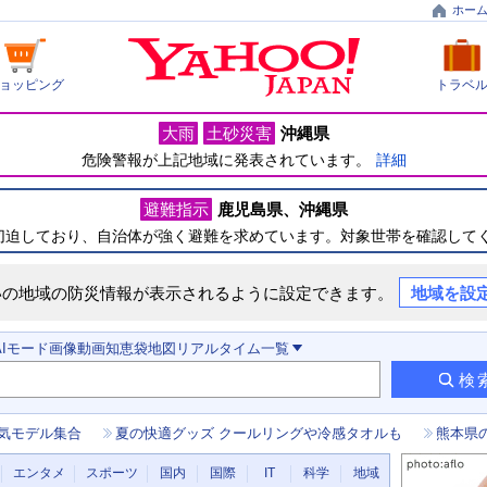
ホー
ョッピング
トラベ
大雨
土砂災害
沖縄県
危険警報が上記地域に発表されています。
詳細
避難指示
鹿児島県
沖縄県
切迫しており、自治体が強く避難を求めています。対象世帯を確認して
いの地域の防災情報が表示されるように設定できます。
地域を設
AIモード
画像
動画
知恵袋
地図
リアルタイム
一覧
検
気モデル集合
夏の快適グッズ クールリングや冷感タオルも
熊本県
エンタメ
スポーツ
国内
国際
IT
科学
地域