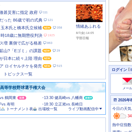
新
激甚災害に指定 政府
111
だった 86歳で初の式典
121
情緒あふれる
 玉木氏と橋本氏立候補
358
8/7(金) 14:05
当時18歳に無期懲役判決
1925
宇部日報
ス増 裏側で広がる格差
863
鉱山?「Eゴミ」の課題
29
あ
な
が日本に続々上陸 理由
た
ア ロイヤルチケを発売
515
の
個
ログイン
人
ス
トピックス一覧
に
テ
関
ー
わ
国高等学校野球選手権大会
メー
タ
る
情
ス
甲vs.鶴岡東
13:30 健高崎vs.八幡商
報
本
2026年
日
宇vs.有明
18:30 立正淞vs.長崎日
今
の
今日
の天気
果
トーナメント表
出場校一覧
ライブ動画配信中
日
天
明
34
気
日
、
の
熱中症指数
運
天
行
気