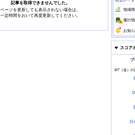
雨雲レーダ
情
記事を取得できませんでした。
報
地域情
ページを更新しても表示されない場合は、
一定時間をおいて再度更新してください。
運行情
お知ら
スコア
プ
8/7（金）
の
D
日