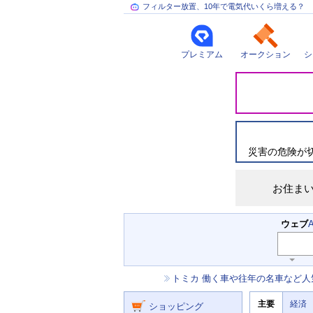
フィルター放置、10年で電気代いくら増える？
プレミアム
オークション
シ
災
害
情
報
災害の危険が
お住ま
検
ウェブ
索
主
キ
ー
な
お
トミカ 働く車や往年の名車など人
ワ
サ
知
ー
ー
ニ
ら
ド
主要
経済
ュ
ショッピング
せ
ビ
入