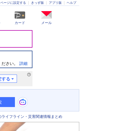
きっず版
アプリ版
ヘルプ
ムページに設定する
ル
カード
メール
ください。
詳細
定する
索
のライフライン・災害関連情報まとめ