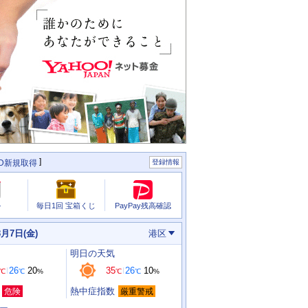
ID新規取得
登録情報
PayPay残高確認
ル
毎日1回 宝箱くじ
8月7日(金)
港区
明日
の天気
26
20
35
26
10
℃
℃
%
℃
℃
%
熱中症指数
危険
厳重警戒