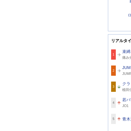
リアルタ
束縛
1
関
痛み
連
ワ
JUM
ー
2
関
ド
JUMP
連
ワ
クラ
ー
3
関
ド
植田
連
ワ
若バ
ー
4
関
ド
JO1
連
ワ
ー
青木
5
ド