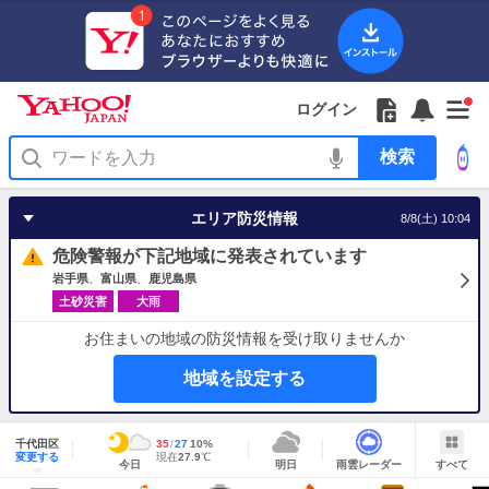
Yahoo!
Yahoo!
フ
フ
Yahoo!
お
サ
Yahoo!
新
JAPAN
ログイン
JAPAN
ォ
ォ
JAPAN
知
イ
JAPAN
着
ア
ロ
ロ
か
ら
ド
ID
Yahoo!
着
プ
ー
ー
ら
せ
メ
で
検
せ
リ
を
の
一
ニ
ロ
索
替
を
開
お
覧
ュ
グ
え
使
く
知
を
ー
イ
テ
う
エリア防災情報
8/8(土) 10:04
ら
開
を
ン
ー
せ
く
開
マ
危険警報が下記地域に発表されています
く
あ
り
岩手県
富山県
鹿児島県
土砂災害
大雨
お住まいの地域の防災情報を受け取りませんか
地域を設定する
地
域
千代田区
最
35
最
降
27
10
%
情
明
雨
す
今
変更する
高
低
水
現
現在
27.9
℃
報
今日
明日
雨雲レーダー
すべて
日
雲
べ
日
気
気
確
在
の
レ
て
の
温
温
率
気
Yahoo!
天
ー