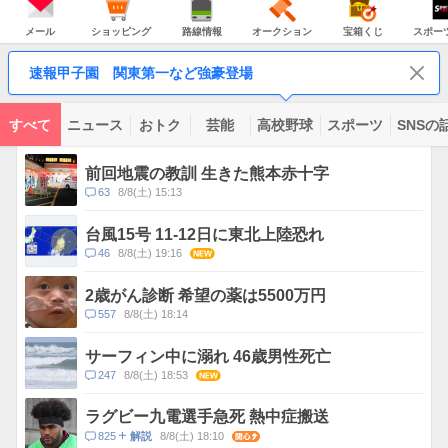
JAPAN
天
温
気
ダ
の
気
ー
メ
シ
路
オ
宝
ス
主
ー
ョ
線
ー
箱
ポ
メール
ショッピング
路線情報
オークション
宝箱くじ
スポー
な
ル
ッ
情
ク
く
ー
サ
ピ
報
シ
じ
ツ
ー
コ
ン
ョ
ナ
ビ
速報甲子園 関東第一など強豪登場
グ
ン
ビ
ン
ス
テ
ン
ツ
すべて
ニュース
おトク
芸能
高校野球
スポーツ
SNSの
一
ト
覧
ピ
前回地震の教訓 生きた熊本赤十字
ッ
コ
63
8/8(土) 15:13
ク
メ
ス
ン
台風15号 11-12日に東北上陸恐れ
ト
コ
46
8/8(土) 19:16
NEW
数
メ
ン
2歳がん診断 希望の薬は5500万円
ト
コ
557
8/8(土) 18:14
数
メ
ン
サーフィン中に溺れ 46歳男性死亡
ト
コ
247
8/8(土) 18:53
NEW
数
メ
ン
ラグビー九電選手急死 熱中症搬送
ト
コ
825
8/8(土) 18:10
関心
解説
数