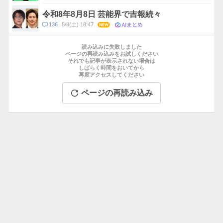
メ
ン
令和8年8月8日 芸能界で吉報続々
ト
AIまとめ
コ
136
8/8(土) 18:47
NEW
数
メ
お
ン
す
読み込みに失敗しました
ト
す
ページの再読み込みをお試しください
数
それでも記事が表示されない場合は
め
しばらく時間をおいてから
記
再度アクセスしてください
事
ページの再読み込み