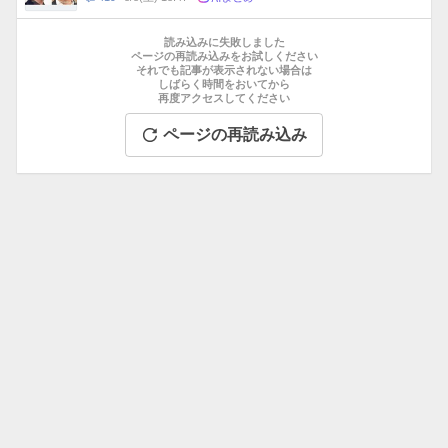
数
メ
お
ン
す
読み込みに失敗しました
ト
す
ページの再読み込みをお試しください
数
それでも記事が表示されない場合は
め
しばらく時間をおいてから
記
再度アクセスしてください
事
ページの再読み込み