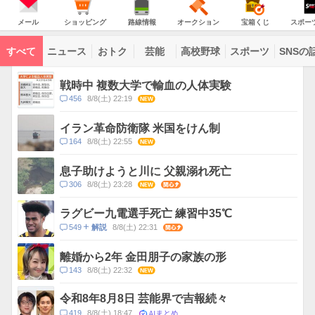
JAPAN
天
温
気
ダ
の
気
ー
メ
シ
路
オ
宝
ス
主
ー
ョ
線
ー
箱
ポ
メール
ショッピング
路線情報
オークション
宝箱くじ
スポー
な
ル
ッ
情
ク
く
ー
サ
ピ
報
シ
じ
ツ
ー
コ
ン
ョ
ナ
ビ
すべて
ニュース
おトク
芸能
高校野球
スポーツ
SNSの
グ
ン
ビ
ン
ス
テ
ト
ン
ピ
戦時中 複数大学で輸血の人体実験
ツ
ッ
一
コ
456
8/8(土) 22:19
NEW
ク
覧
メ
ス
ン
イラン革命防衛隊 米国をけん制
ト
コ
164
8/8(土) 22:55
NEW
数
メ
ン
息子助けようと川に 父親溺れ死亡
ト
コ
306
8/8(土) 23:28
NEW
関心
数
メ
ン
ラグビー九電選手死亡 練習中35℃
ト
コ
549
8/8(土) 22:31
関心
解説
数
メ
ン
離婚から2年 金田朋子の家族の形
ト
コ
143
8/8(土) 22:32
NEW
数
メ
ン
令和8年8月8日 芸能界で吉報続々
ト
AIまとめ
コ
419
8/8(土) 18:47