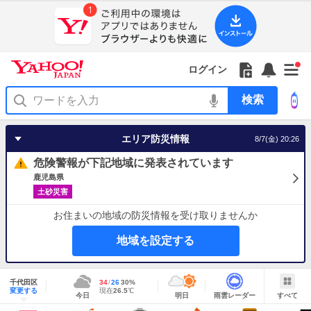
Yahoo!
Yahoo!
フ
フ
Yahoo!
お
サ
Yahoo!
新
JAPAN
ログイン
JAPAN
ォ
ォ
JAPAN
知
イ
JAPAN
着
ア
ロ
ロ
か
ら
ド
ID
Yahoo!
着
プ
ー
ー
ら
せ
メ
で
検
せ
リ
を
の
一
ニ
ロ
索
替
を
開
お
覧
ュ
グ
え
使
く
知
を
ー
イ
テ
う
エリア防災情報
8/7(金) 20:26
ら
開
を
ン
ー
せ
く
開
マ
危険警報が下記地域に発表されています
く
あ
り
鹿児島県
土砂災害
お住まいの地域の防災情報を受け取りませんか
地域を設定する
地
域
千代田区
最
34
最
降
26
30
%
情
明
雨
す
今
変更する
高
低
水
現
現在
26.5
℃
報
今日
明日
雨雲レーダー
すべて
日
雲
べ
日
気
気
確
在
の
レ
て
の
温
温
率
気
Yahoo!
天
ー