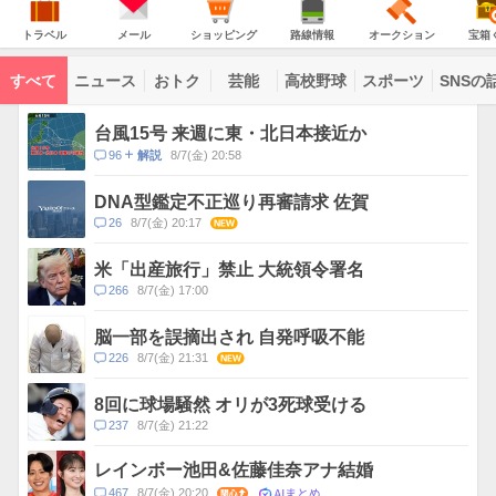
JAPAN
天
温
気
ダ
の
気
ー
ト
メ
シ
路
オ
宝
主
ラ
ー
ョ
線
ー
箱
トラベル
メール
ショッピング
路線情報
オークション
宝箱
な
ベ
ル
ッ
情
ク
く
サ
ル
ピ
報
シ
じ
ー
コ
ン
ョ
ビ
すべて
ニュース
おトク
芸能
高校野球
スポーツ
SNSの
グ
ン
ン
ス
テ
ト
ン
ピ
台風15号 来週に東・北日本接近か
ツ
ッ
一
コ
96
8/7(金) 20:58
解説
ク
覧
メ
ス
ン
DNA型鑑定不正巡り再審請求 佐賀
ト
コ
26
8/7(金) 20:17
NEW
数
メ
ン
米「出産旅行」禁止 大統領令署名
ト
コ
266
8/7(金) 17:00
数
メ
ン
脳一部を誤摘出され 自発呼吸不能
ト
コ
226
8/7(金) 21:31
NEW
数
メ
ン
8回に球場騒然 オリが3死球受ける
ト
コ
237
8/7(金) 21:22
数
メ
ン
レインボー池田&佐藤佳奈アナ結婚
ト
AIまとめ
コ
467
8/7(金) 20:20
関心