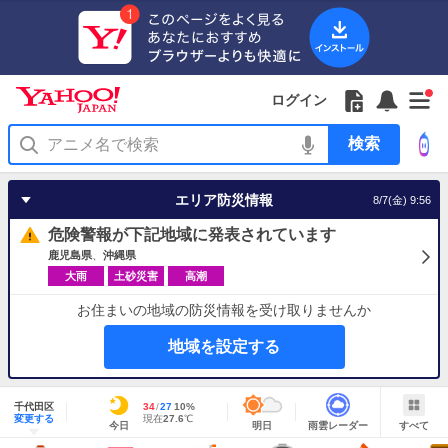
Yahoo!
Yahoo!
フ
フ
Yahoo!
お
サ
Yahoo!
新
JAPAN
ログイン
JAPAN
ォ
ォ
JAPAN
知
イ
JAPAN
着
ア
ロ
ロ
か
ら
ド
ID
Yahoo!
着
プ
ー
ー
ら
せ
メ
で
検
せ
リ
を
の
一
ニ
ロ
索
替
を
開
お
覧
ュ
グ
え
使
く
知
を
ー
イ
テ
う
エリア防災情報
8/7(金) 9:56
ら
開
を
ン
ー
せ
く
開
マ
危険警報が下記地域に発表されています
く
あ
り
鹿児島県
沖縄県
大雨
土砂災害
高潮
お住まいの地域の防災情報を受け取りませんか
地域を設定する
地
域
千代田区
最
34
最
降
27
10
%
情
明
雨
す
今
変更する
高
低
水
現
現在
27.6
℃
報
今日
明日
雨雲レーダー
すべて
日
雲
べ
日
気
気
確
在
の
レ
て
の
温
温
率
気
Yahoo!
天
ー