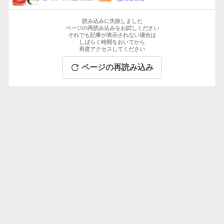
数
メ
お
ン
す
読み込みに失敗しました
ト
す
ページの再読み込みをお試しください
数
それでも記事が表示されない場合は
め
しばらく時間をおいてから
記
再度アクセスしてください
事
ページの再読み込み