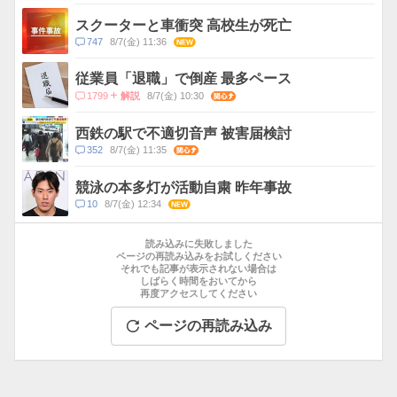
メ
ン
スクーターと車衝突 高校生が死亡
ト
コ
747
8/7(金) 11:36
NEW
数
メ
ン
従業員「退職」で倒産 最多ペース
ト
コ
1799
8/7(金) 10:30
関心
解説
数
メ
ン
西鉄の駅で不適切音声 被害届検討
ト
コ
352
8/7(金) 11:35
関心
数
メ
ン
競泳の本多灯が活動自粛 昨年事故
ト
コ
10
8/7(金) 12:34
NEW
数
メ
お
ン
す
読み込みに失敗しました
ト
す
ページの再読み込みをお試しください
数
それでも記事が表示されない場合は
め
しばらく時間をおいてから
記
再度アクセスしてください
事
ページの再読み込み