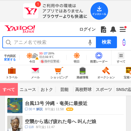
Yahoo!
Yahoo!
フ
フ
Yahoo!
お
サ
Yahoo!
新
JAPAN
ログイン
JAPAN
ォ
ォ
JAPAN
知
イ
JAPAN
着
ア
ロ
ロ
か
ら
ド
ID
Yahoo!
着
プ
ー
ー
ら
せ
メ
で
検
せ
リ
を
の
一
ニ
ロ
索
替
を
開
お
覧
ュ
グ
え
使
地
最
33
最
降
27
20
%
く
知
を
ー
イ
域
テ
千代田区
う
高
低
水
現
現在
32.5
℃
情
警
ら
開
を
ン
明
雨
す
今
変更する
ー
気
気
確
在
報
報・
熱中症警戒
今日
明日
雨雲レーダー
すべて
日
雲
べ
日
せ
く
開
温
温
率
気
注
マ
の
レ
て
の
Yahoo!
温
天
ー
く
意
あ
JAPAN
天
気
ダ
報
の
気
ー
り
ト
メ
シ
路
オ
宝
が
主
ラ
ー
ョ
線
ー
箱
トラベル
メール
ショッピング
路線情報
オークション
宝箱
な
出
ベ
ル
ッ
情
ク
く
サ
て
ル
ピ
報
シ
じ
ー
コ
い
ン
ョ
ビ
すべて
ニュース
おトク
芸能
高校野球
スポーツ
SNSの
グ
ン
ン
ま
ス
す
テ
ト
ン
ピ
台風13号 沖縄・奄美に最接近
ツ
ッ
一
コ
30
8/7(金) 11:58
NEW
解説
ク
覧
メ
ス
ン
空襲から逃げ疲れた母へ 叫んだ娘
ト
コ
118
8/7(金) 11:47
数