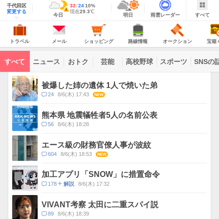
域
千代田区
最
32
最
降
24
10
%
情
警
明
雨
す
今
変更する
高
低
水
現
現在
29.3
℃
報
報・
今日
明日
雨雲レーダー
すべて
日
雲
べ
日
気
気
確
在
注
の
レ
て
の
温
温
率
気
Yahoo!
天
ー
意
JAPAN
天
温
気
ダ
報
の
気
ー
ト
メ
シ
路
オ
宝
が
主
ラ
ー
ョ
線
ー
箱
トラベル
メール
ショッピング
路線情報
オークション
宝箱
な
出
ベ
ル
ッ
情
ク
く
サ
て
ル
ピ
報
シ
じ
ー
コ
い
ン
ョ
ビ
すべて
ニュース
おトク
芸能
高校野球
スポーツ
SNSの
グ
ン
ン
ま
ス
す
テ
ト
ン
ピ
被爆した姉の遺体 1人で焼いた弟
ツ
ッ
一
コ
24
8/6(木) 17:43
NEW
ク
覧
メ
ス
ン
熊本県 地震犠牲者5人の名前公表
ト
コ
56
8/6(木) 18:28
数
メ
ン
エース級の財務官僚人事が波紋
ト
コ
604
8/6(木) 18:53
NEW
数
メ
ン
加工アプリ「SNOW」に措置命令
ト
コ
178
8/6(木) 17:32
解説
数
メ
ン
VIVANT考察 太田に二重スパイ説
ト
コ
89
8/6(木) 18:39
数