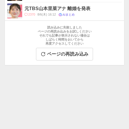
メ
ン
元TBS山本里菜アナ 離婚を発表
ト
AIまとめ
コ
2370
8/6(木) 16:12
数
メ
お
ン
す
読み込みに失敗しました
ト
す
ページの再読み込みをお試しください
数
それでも記事が表示されない場合は
め
しばらく時間をおいてから
記
再度アクセスしてください
事
ページの再読み込み