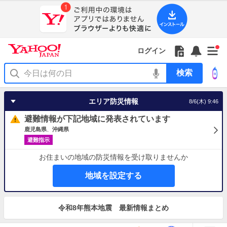
Yahoo!
JAPAN
ア
プ
リ
Yahoo!
の
Yahoo!
フ
フ
Yahoo!
お
サ
Yahoo!
新
JAPAN
ログイン
ご
JAPAN
ォ
ォ
JAPAN
知
イ
JAPAN
着
ア
紹
ロ
ロ
か
ら
ド
ID
Yahoo!
着
プ
介
ー
ー
ら
せ
メ
で
検
せ
リ
を
の
一
ニ
ロ
索
替
を
開
お
覧
ュ
グ
え
使
く
知
を
ー
イ
テ
う
エリア防災情報
8/6(木) 9:46
ら
開
を
ン
ー
せ
く
開
マ
避難情報が下記地域に発表されています
く
あ
り
鹿児島県
沖縄県
避難指示
お住まいの地域の防災情報を受け取りませんか
地域を設定する
お
知
令和8年熊本地震 最新情報まとめ
ら
せ
地