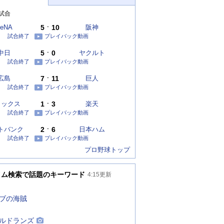
試合
eNA
5
-
10
阪神
試合終了
プレイバック動画
中日
5
-
0
ヤクルト
試合終了
プレイバック動画
広島
7
-
11
巨人
試合終了
プレイバック動画
リックス
1
-
3
楽天
試合終了
プレイバック動画
トバンク
2
-
6
日本ハム
試合終了
プレイバック動画
プロ野球トップ
イム検索で話題のキーワード
4:15
更新
ブの海賊
ルドランズ