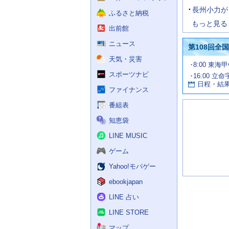
長州小力が
ふるさと納税
もっと見る
出前館
ニュース
第108回全
天気・災害
試
8:00 東海
合
スポーツナビ
16:00 立命
お
情
日程・結
報
す
ファイナンス
す
番組表
め
の
知恵袋
記
事
LINE MUSIC
ゲーム
Yahoo!モバゲー
ebookjapan
LINE 占い
LINE STORE
マップ