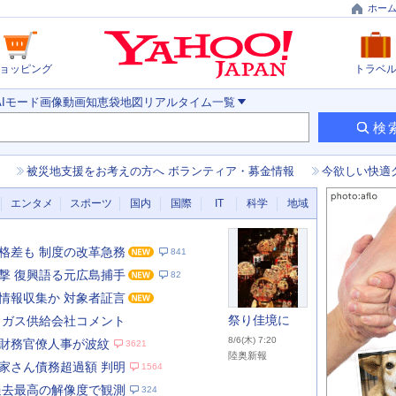
ホー
ョッピング
トラベ
AIモード
画像
動画
知恵袋
地図
リアルタイム
一覧
検
被災地支援をお考えの方へ ボランティア・募金情報
今欲しい快適
エンタメ
スポーツ
国内
国際
IT
科学
地域
格差も 制度の改革急務
841
撃 復興語る元広島捕手
82
情報収集か 対象者証言
祭り佳境に
 ガス供給会社コメント
8/6(木) 7:20
財務官僚人事が波紋
3621
陸奥新報
家さん債務超過額 判明
1564
あ
な
過去最高の解像度で観測
324