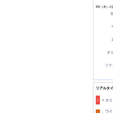
8/6（木）
の
D
オ
ソフ
リアルタ
カリ
1
ワイ