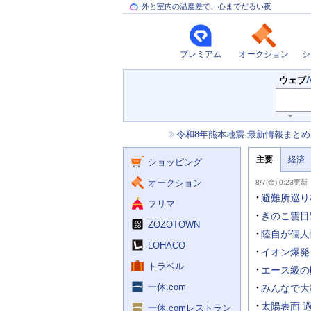
外と室内の温度差で、心までだるい夜
プレミアム
オークション
シ
検
ウェブ
索
主
キ
ー
な
お
令和8年熊本地震 最新情報まとめ
ワ
サ
知
ー
ー
ニ
ら
ド
主要
経済
ュ
ショッピング
せ
ビ
入
ー
力
主
ス
ス
オークション
8/7(金) 0:23更新
補
要
助
ニ
避難所巡り
フリマ
を
ュ
開
ー
きのこ雲目
く
ZOZOTOWN
ス
陸自が個人
LOHACO
イオン爆発
トラベル
エース級の
一休.com
みんなで大
太陽表面 
一休.comレストラン