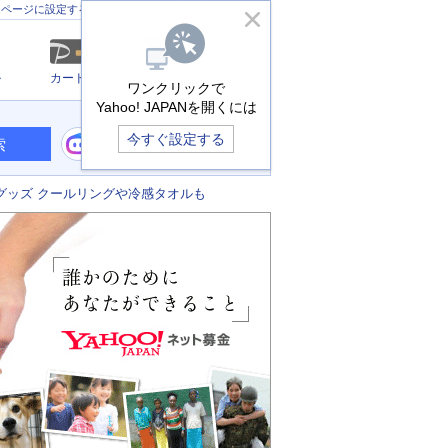
きっず版
アプリ版
ヘルプ
ムページに設定する
ル
カード
メール
ワンクリックで
Yahoo! JAPANを開くには
今すぐ設定する
索
グッズ クールリングや冷感タオルも