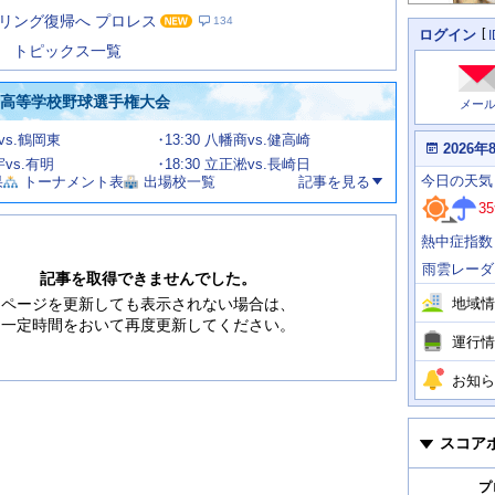
た
リング復帰へ プロレス
134
の
個
ログイン
人
ス
トピックス一覧
に
テ
関
ー
わ
国高等学校野球選手権大会
メー
タ
る
情
ス
甲vs.鶴岡東
13:30 八幡商vs.健高崎
報
本
2026年
日
宇vs.有明
18:30 立正淞vs.長崎日
今
の
今日
の天気
果
トーナメント表
出場校一覧
記事を見る
日
天
明
35
気
日
、
の
熱中症指数
運
天
行
気
雨雲レーダ
情
記事を取得できませんでした。
報
地域情
ページを更新しても表示されない場合は、
一定時間をおいて再度更新してください。
運行情
お知ら
スコア
プ