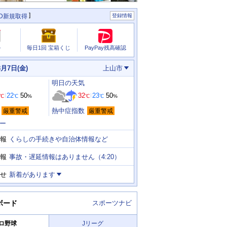
ID新規取得
登録情報
PayPay残高確認
ル
毎日1回 宝箱くじ
8月7日(金)
上山市
明日
の天気
22
50
32
23
50
℃
℃
%
℃
℃
%
熱中症指数
厳重警戒
厳重警戒
ー
くらしの手続きや自治体情報など
報
事故・遅延情報はありません（4:20）
報
せ
新着があります
ボード
スポーツナビ
ロ野球
Jリーグ