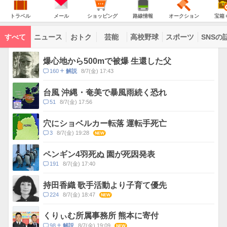
意
JAPAN
天
温
気
ダ
報
の
気
ー
ト
メ
シ
路
オ
宝
が
主
ラ
ー
ョ
線
ー
箱
トラベル
メール
ショッピング
路線情報
オークション
宝箱
な
出
ベ
ル
ッ
情
ク
く
サ
て
ル
ピ
報
シ
じ
ー
コ
い
ン
ョ
ビ
すべて
ニュース
おトク
芸能
高校野球
スポーツ
SNSの
グ
ン
ン
ま
ス
す
テ
ト
ン
ピ
爆心地から500mで被爆 生還した父
ツ
ッ
一
コ
160
8/7(金) 17:43
解説
ク
覧
メ
ス
ン
台風 沖縄・奄美で暴風雨続く恐れ
ト
コ
51
8/7(金) 17:56
数
メ
ン
穴にショベルカー転落 運転手死亡
ト
コ
3
8/7(金) 19:28
NEW
数
メ
ン
ペンギン4羽死ぬ 園が死因発表
ト
コ
191
8/7(金) 17:40
数
メ
ン
持田香織 歌手活動より子育て優先
ト
コ
224
8/7(金) 18:47
NEW
数
メ
ン
くりぃむ所属事務所 熊本に寄付
ト
コ
98
8/7(金) 19:09
NEW
解説