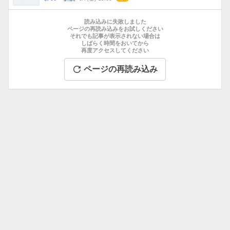
数
メ
お
ン
す
読み込みに失敗しました
ト
す
ページの再読み込みをお試しください
数
それでも記事が表示されない場合は
め
しばらく時間をおいてから
記
再度アクセスしてください
事
ページの再読み込み