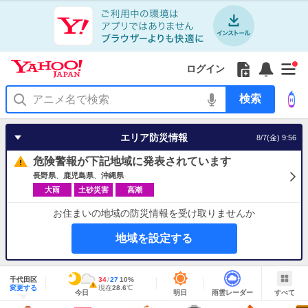
Yahoo!
Yahoo!
フ
フ
Yahoo!
お
サ
Yahoo!
新
JAPAN
ログイン
JAPAN
ォ
ォ
JAPAN
知
イ
JAPAN
着
ア
ロ
ロ
か
ら
ド
ID
Yahoo!
着
プ
ー
ー
ら
せ
メ
で
検
せ
リ
を
の
一
ニ
ロ
索
替
を
開
お
覧
ュ
グ
え
使
く
知
を
ー
イ
テ
う
エリア防災情報
8/7(金) 9:56
ら
開
を
ン
ー
せ
く
開
マ
危険警報が下記地域に発表されています
く
あ
り
長野県
鹿児島県
沖縄県
大雨
土砂災害
高潮
お住まいの地域の防災情報を受け取りませんか
地域を設定する
地
域
千代田区
最
34
最
降
27
10
%
情
警
明
雨
す
今
変更する
高
低
水
現
現在
28.6
℃
報
報・
今日
明日
雨雲レーダー
すべて
日
雲
べ
日
気
気
確
在
注
の
レ
て
の
温
温
率
気
Yahoo!
天
ー