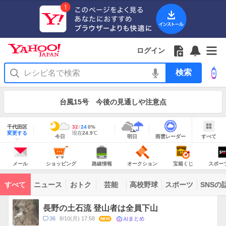
Yahoo!
Yahoo!
フ
フ
Yahoo!
お
サ
Yahoo!
JAPAN
ログイン
JAPAN
ォ
ォ
JAPAN
知
イ
JAPAN
ア
ロ
ロ
か
ら
ド
ID
Yahoo!
プ
ー
ー
ら
せ
メ
で
検
リ
を
の
一
ニ
ロ
索
を
開
お
覧
ュ
グ
使
お
く
知
を
ー
イ
う
知
台風15号 今後の見通しや注意点
ら
開
を
ン
ら
せ
く
開
せ
く
地
域
千代田区
最
32
最
降
24
0
%
情
明
雨
す
今
変更する
高
低
水
現
現在
24.9
℃
報
今日
明日
雨雲レーダー
すべて
日
雲
べ
日
気
気
確
在
の
レ
て
の
温
温
率
気
Yahoo!
天
ー
JAPAN
天
温
気
ダ
の
気
ー
メ
シ
路
オ
宝
ス
主
ー
ョ
線
ー
箱
ポ
メール
ショッピング
路線情報
オークション
宝箱くじ
スポー
な
ル
ッ
情
ク
く
ー
サ
ピ
報
シ
じ
ツ
ー
コ
ン
ョ
ナ
ビ
すべて
ニュース
おトク
芸能
高校野球
スポーツ
SNSの
グ
ン
ビ
ン
ス
テ
ト
ン
ピ
長野の土石流 登山者は全員下山
ツ
ッ
一
AIまとめ
コ
36
8/10(月) 17:58
NEW
ク
覧