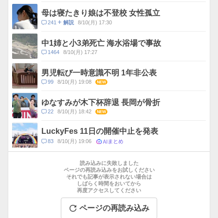
メ
ス
ン
母は寝たきり娘は不登校 女性孤立
ト
コ
241
8/10(月) 17:30
解説
数
メ
ン
中1姉と小3弟死亡 海水浴場で事故
ト
コ
1464
8/10(月) 17:27
数
メ
ン
男児転び一時意識不明 1年非公表
ト
コ
99
8/10(月) 19:08
NEW
数
メ
ン
ゆなすみが木下杯辞退 長岡が骨折
ト
コ
22
8/10(月) 18:42
NEW
数
メ
ン
LuckyFes 11日の開催中止を発表
ト
AIまとめ
コ
83
8/10(月) 19:06
数
メ
お
ン
す
読み込みに失敗しました
ト
す
ページの再読み込みをお試しください
数
それでも記事が表示されない場合は
め
しばらく時間をおいてから
記
再度アクセスしてください
事
ページの再読み込み