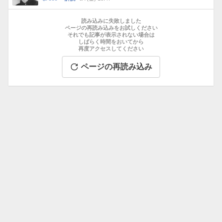
数
メ
お
ン
す
読み込みに失敗しました
ト
す
ページの再読み込みをお試しください
数
それでも記事が表示されない場合は
め
しばらく時間をおいてから
記
再度アクセスしてください
事
ページの再読み込み