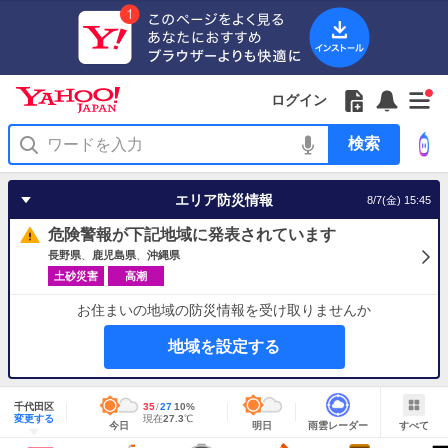
Yahoo!
Yahoo!
フ
フ
Yahoo!
お
サ
Yahoo!
新
JAPAN
ログイン
JAPAN
ォ
ォ
JAPAN
知
イ
JAPAN
着
ア
ロ
ロ
か
ら
ド
ID
Yahoo!
着
プ
ー
ー
ら
せ
メ
で
検
せ
リ
を
の
一
ニ
ロ
索
替
を
開
お
覧
ュ
グ
え
使
く
知
を
ー
イ
テ
う
エリア防災情報
8/7(金) 15:45
ら
開
を
ン
ー
せ
く
開
マ
危険警報が下記地域に発表されています
く
あ
り
長野県
鹿児島県
沖縄県
土砂災害
高潮
お住まいの地域の防災情報を受け取りませんか
地域を設定する
地
域
千代田区
最
35
最
降
27
10
%
情
明
雨
す
今
変更する
高
低
水
現
現在
27.3
℃
報
今日
明日
雨雲レーダー
すべて
日
雲
べ
日
気
気
確
在
の
レ
て
の
温
温
率
気
Yahoo!
天
ー