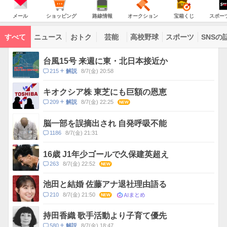
JAPAN
天
温
気
ダ
の
気
ー
メ
シ
路
オ
宝
ス
主
ー
ョ
線
ー
箱
ポ
メール
ショッピング
路線情報
オークション
宝箱くじ
スポー
な
ル
ッ
情
ク
く
ー
サ
ピ
報
シ
じ
ツ
ー
コ
ン
ョ
ナ
ビ
すべて
ニュース
おトク
芸能
高校野球
スポーツ
SNSの
グ
ン
ビ
ン
ス
テ
ト
ン
ピ
台風15号 来週に東・北日本接近か
ツ
ッ
一
コ
215
8/7(金) 20:58
解説
ク
覧
メ
ス
ン
キオクシア株 東芝にも巨額の恩恵
ト
コ
209
8/7(金) 22:25
NEW
解説
数
メ
ン
脳一部を誤摘出され 自発呼吸不能
ト
コ
1186
8/7(金) 21:31
数
メ
ン
16歳 J1年少ゴールで久保建英超え
ト
コ
263
8/7(金) 22:52
NEW
数
メ
ン
池田と結婚 佐藤アナ退社理由語る
ト
AIまとめ
コ
210
8/7(金) 21:50
NEW
数
メ
ン
持田香織 歌手活動より子育て優先
ト
コ
580
8/7(金) 18:47
解説