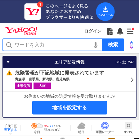
Yahoo!
Yahoo!
フ
フ
Yahoo!
お
サ
Yahoo!
新
JAPAN
ログイン
JAPAN
ォ
ォ
JAPAN
知
イ
JAPAN
着
ア
ロ
ロ
か
ら
ド
ID
Yahoo!
着
プ
ー
ー
ら
せ
メ
で
検
せ
リ
を
の
一
ニ
ロ
索
替
を
開
お
覧
ュ
グ
え
使
く
知
を
ー
イ
テ
う
エリア防災情報
8/8(土) 7:47
ら
開
を
ン
ー
せ
く
開
マ
危険警報が下記地域に発表されています
く
あ
り
青森県
岩手県
新潟県
鹿児島県
土砂災害
大雨
お住まいの地域の防災情報を受け取りませんか
地域を設定する
地
域
千代田区
最
35
最
降
27
10
%
情
明
雨
す
今
変更する
高
低
水
現
現在
30.9
℃
報
今日
明日
雨雲レーダー
すべて
日
雲
べ
日
気
気
確
在
の
レ
て
の
温
温
率
気
Yahoo!
天
ー