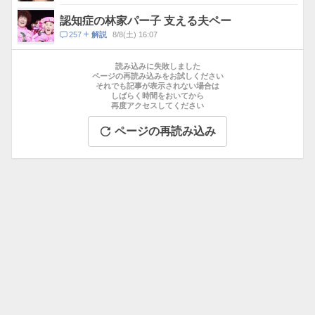
メ
ン
認知症の林家パー子 支える夫ペー
ト
コ
257
8/8(土) 16:07
解説
数
メ
お
ン
す
読み込みに失敗しました
ト
す
ページの再読み込みをお試しください
数
それでも記事が表示されない場合は
め
しばらく時間をおいてから
記
再度アクセスしてください
事
ページの再読み込み