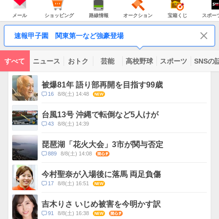
JAPAN
天
温
気
ダ
の
気
ー
メ
シ
路
オ
宝
ス
主
ー
ョ
線
ー
箱
ポ
メール
ショッピング
路線情報
オークション
宝箱くじ
スポー
な
ル
ッ
情
ク
く
ー
サ
ピ
報
シ
じ
ツ
ー
コ
ン
ョ
ナ
ビ
速報甲子園 関東第一など強豪登場
グ
ン
ビ
ン
ス
テ
ン
ツ
すべて
ニュース
おトク
芸能
高校野球
スポーツ
SNSの
一
ト
覧
ピ
被爆81年 語り部再開を目指す99歳
ッ
コ
16
8/8(土) 14:48
NEW
ク
メ
ス
ン
台風13号 沖縄で転倒など5人けが
ト
コ
43
8/8(土) 14:39
数
メ
ン
琵琶湖「花火大会」3市が関与否定
ト
コ
889
8/8(土) 14:08
関心
数
メ
ン
今村聖奈が入場後に落馬 両足負傷
ト
コ
17
8/8(土) 16:51
NEW
数
メ
ン
吉木りさ いじめ被害を今明かす訳
ト
コ
91
8/8(土) 16:38
NEW
関心
数