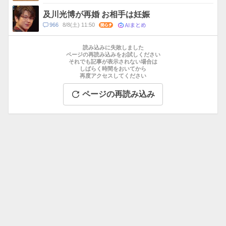
メ
ン
及川光博が再婚 お相手は妊娠
ト
AIまとめ
コ
966
8/8(土) 11:50
関心
数
メ
お
ン
す
読み込みに失敗しました
ト
す
ページの再読み込みをお試しください
数
それでも記事が表示されない場合は
め
しばらく時間をおいてから
記
再度アクセスしてください
事
ページの再読み込み