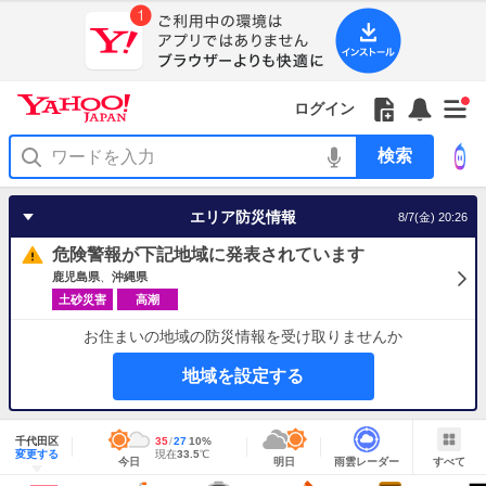
Yahoo!
Yahoo!
フ
フ
Yahoo!
お
サ
Yahoo!
新
JAPAN
ログイン
JAPAN
ォ
ォ
JAPAN
知
イ
JAPAN
着
ア
ロ
ロ
か
ら
ド
ID
Yahoo!
着
プ
ー
ー
ら
せ
メ
で
検
せ
リ
を
の
一
ニ
ロ
索
替
を
開
お
覧
ュ
グ
え
使
く
知
を
ー
イ
テ
う
エリア防災情報
8/7(金) 20:26
ら
開
を
ン
ー
せ
く
開
マ
危険警報が下記地域に発表されています
く
あ
り
鹿児島県
沖縄県
土砂災害
高潮
お住まいの地域の防災情報を受け取りませんか
地域を設定する
地
域
千代田区
最
35
最
降
27
10
%
情
明
雨
す
今
変更する
高
低
水
現
現在
33.5
℃
報
今日
明日
雨雲レーダー
すべて
日
雲
べ
日
気
気
確
在
の
レ
て
の
温
温
率
気
Yahoo!
天
ー