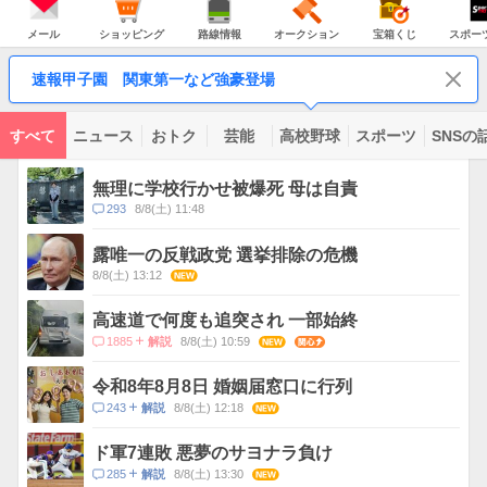
JAPAN
天
温
気
ダ
の
気
ー
メ
シ
路
オ
宝
ス
主
ー
ョ
線
ー
箱
ポ
メール
ショッピング
路線情報
オークション
宝箱くじ
スポー
な
ル
ッ
情
ク
く
ー
サ
ピ
報
シ
じ
ツ
ー
コ
ン
ョ
ナ
ビ
速報甲子園 関東第一など強豪登場
グ
ン
ビ
ン
ス
テ
ン
ツ
すべて
ニュース
おトク
芸能
高校野球
スポーツ
SNSの
一
ト
覧
ピ
無理に学校行かせ被爆死 母は自責
ッ
コ
293
8/8(土) 11:48
ク
メ
ス
ン
露唯一の反戦政党 選挙排除の危機
ト
8/8(土) 13:12
NEW
数
高速道で何度も追突され 一部始終
コ
1885
8/8(土) 10:59
NEW
関心
解説
メ
ン
令和8年8月8日 婚姻届窓口に行列
ト
コ
243
8/8(土) 12:18
NEW
解説
数
メ
ン
ド軍7連敗 悪夢のサヨナラ負け
ト
コ
285
8/8(土) 13:30
NEW
解説
数